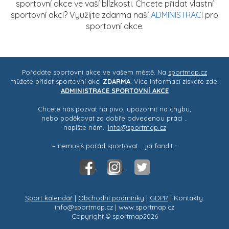
sportovní akce ve vaší blízkosti. Chcete přidat vlastní
sportovní akci? Využijte zdarma naší
ADMINISTRACI
pro
sportovní akce.
Pořádáte sportovní akce ve vašem městě. Na
sportmap.cz
můžete přidat sportovní akci
ZDARMA
. Více informací získáte zde:
ADMINISTRACE SPORTOVNÍ AKCE
Chcete nás pozvat na pivo, upozornit na chybu,
nebo poděkovat za dobře odvedenou práci ..
napište nám..
info@sportmap.cz
– nemusíš pořád sportovat .. jdi fandit -
Sport kalendář
|
Obchodní podmínky
|
GDPR
| Kontakty:
info@sportmap.cz | www.sportmap.cz
Copyright © sportmap2026