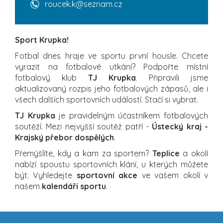
roucek.k@seznam.cz
Sport Krupka!
Fotbal dnes hraje ve sportu první housle. Chcete
vyrazit na fotbalové utkání? Podpořte místní
fotbalový klub
TJ Krupka
. Připravili jsme
aktualizovaný rozpis jeho fotbalových zápasů, ale i
všech dalších sportovních událostí. Stačí si vybrat.
TJ Krupka
je pravidelným účastníkem fotbalových
soutěží. Mezi nejvyšší soutěž patří -
Ústecký kraj -
Krajský přebor dospělých
.
Přemýšlíte, kdy a kam za sportem?
Teplice
a okolí
nabízí spoustu sportovních klání, u kterých můžete
být. Vyhledejte
sportovní akce
ve vašem okolí v
našem
kalendáři sportu
.