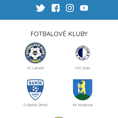
FOTBALOVÉ KLUBY
FC Lahošť
1.FC Dubí
TJ Baník Ohníč
FK Hrobčice