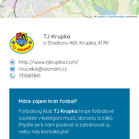
Leaflet
|
©
OpenStreetMap
contributors
TJ Krupka
U Stadionu 469, Krupka, 41741
http://www.tjkrupka.com/
roucek.k@seznam.cz
739681841
Máte zájem hrát fotbal?
Fotbalový klub
TJ Krupka
hraje fotbalové
soutěže v kategorii mužů, dorostu a žáků.
Přijďte se k nám podívat a zatrénovat si,
nebo nás kontaktujte!