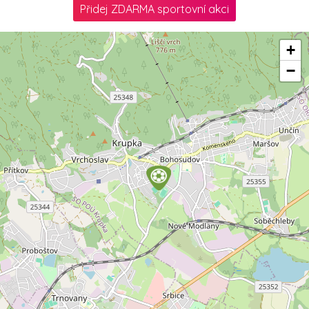
Přidej ZDARMA sportovní akci
+
−