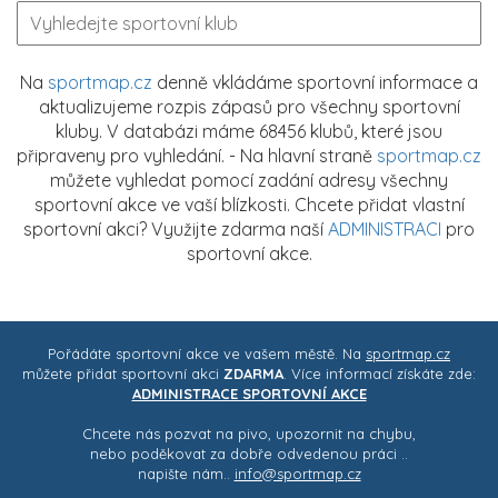
Na
sportmap.cz
denně vkládáme sportovní informace a
aktualizujeme rozpis zápasů pro všechny sportovní
kluby. V databázi máme 68456 klubů, které jsou
připraveny pro vyhledání. - Na hlavní straně
sportmap.cz
můžete vyhledat pomocí zadání adresy všechny
sportovní akce ve vaší blízkosti. Chcete přidat vlastní
sportovní akci? Využijte zdarma naší
ADMINISTRACI
pro
sportovní akce.
Pořádáte sportovní akce ve vašem městě. Na
sportmap.cz
můžete přidat sportovní akci
ZDARMA
. Více informací získáte zde:
ADMINISTRACE SPORTOVNÍ AKCE
Chcete nás pozvat na pivo, upozornit na chybu,
nebo poděkovat za dobře odvedenou práci ..
napište nám..
info@sportmap.cz