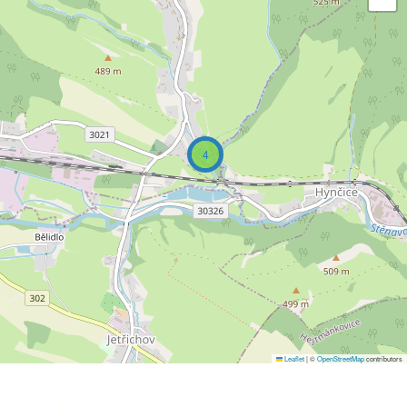
4
Leaflet
|
©
OpenStreetMap
contributors