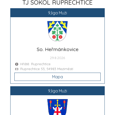
TJ SOKOL RUPRECHTICE
9,liga Muži
So. Heřmánkovice
29.8.2026
Hřiště: Ruprechtice
Ruprechtice 53, 54983 Meziměstí
Mapa
9,liga Muži