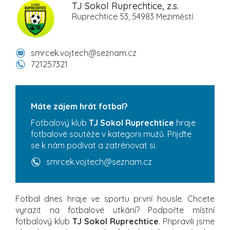
TJ Sokol Ruprechtice, z.s.
Ruprechtice 53, 54983 Meziměstí
smrcek.vojtech@seznam.cz
721257321
Máte zájem hrát fotbal?
Fotbalový klub
TJ Sokol Ruprechtice
hraje
fotbalové soutěže v kategorii mužů. Přijďte
se k nám podívat a zatrénovat si.
smrcek.vojtech@seznam.cz
Fotbal dnes hraje ve sportu první housle. Chcete
vyrazit na fotbalové utkání? Podpořte místní
fotbalový klub
TJ Sokol Ruprechtice
. Připravili jsme