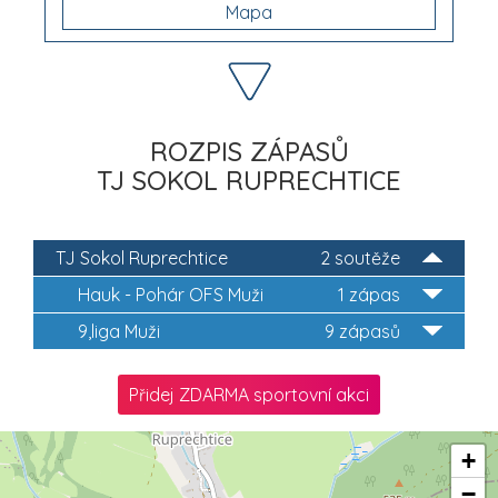
Mapa
ROZPIS ZÁPASŮ
TJ SOKOL RUPRECHTICE
TJ Sokol Ruprechtice
2 soutěže
Hauk - Pohár OFS Muži
1 zápas
9,liga Muži
9 zápasů
Přidej ZDARMA sportovní akci
+
−