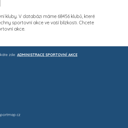
í kluby. V databázi máme 68456 klubů, které
ny sportovní akce ve vaší blízkosti. Chcete
rtovní akce.
skáte zde:
ADMINISTRACE SPORTOVNÍ AKCE
sportmap.cz