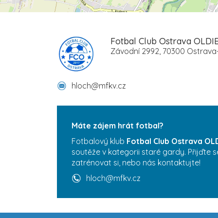
Fotbal Club Ostrava OLDI
Závodní 2992, 70300 Ostrava-
hloch@mfkv.cz
Máte zájem hrát fotbal?
Fotbalový klub
Fotbal Club Ostrava OL
soutěže v kategorii staré gardy. Přijďte 
zatrénovat si, nebo nás kontaktujte!
hloch@mfkv.cz