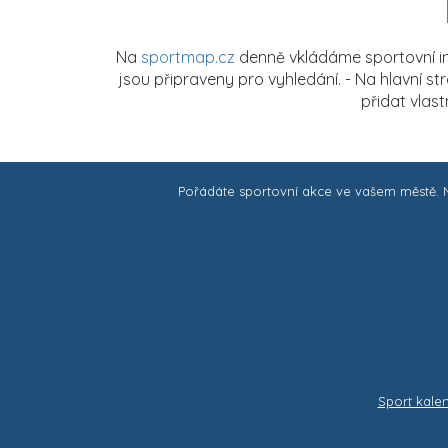
Na
sportmap.cz
denně vkládáme sportovní in
jsou připraveny pro vyhledání. - Na hlavní s
přidat vlas
Pořádáte sportovní akce ve vašem městě.
Sport kale