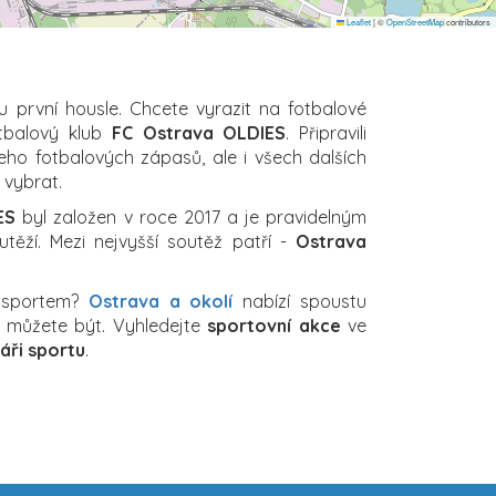
Leaflet
|
©
OpenStreetMap
contributors
u první housle. Chcete vyrazit na fotbalové
otbalový klub
FC Ostrava OLDIES
. Připravili
eho fotbalových zápasů, ale i všech dalších
i vybrat.
ES
byl založen v roce 2017 a je pravidelným
těží. Mezi nejvyšší soutěž patří -
Ostrava
a sportem?
Ostrava a okolí
nabízí spoustu
ch můžete být. Vyhledejte
sportovní akce
ve
áři sportu
.