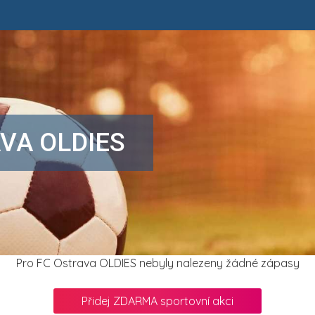
VA OLDIES
Pro FC Ostrava OLDIES nebyly nalezeny žádné zápasy
Přidej ZDARMA sportovní akci