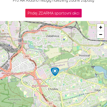
Pro AIK Kladno nebyly nalezeny žádné zápasy
Přidej ZDARMA sportovní akci
+
−