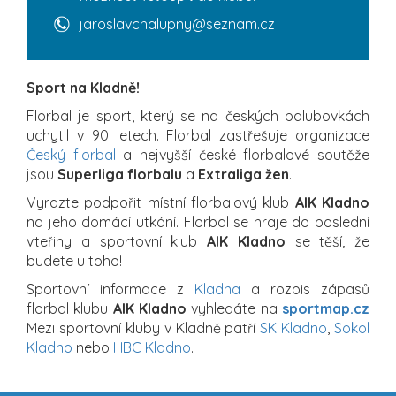
jaroslavchalupny@seznam.cz
Sport na Kladně!
Florbal je sport, který se na českých palubovkách
uchytil v 90 letech. Florbal zastřešuje organizace
Český florbal
a nejvyšší české florbalové soutěže
jsou
Superliga florbalu
a
Extraliga žen
.
Vyrazte podpořit místní florbalový klub
AIK Kladno
na jeho domácí utkání. Florbal se hraje do poslední
vteřiny a sportovní klub
AIK Kladno
se těší, že
budete u toho!
Sportovní informace z
Kladna
a rozpis zápasů
florbal klubu
AIK Kladno
vyhledáte na
sportmap.cz
Mezi sportovní kluby v Kladně patří
SK Kladno
,
Sokol
Kladno
nebo
HBC Kladno
.