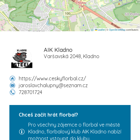
Leaflet
|
©
OpenStreetMap
contributors
AIK Kladno
Varšavská 2048, Kladno
https://www.ceskyflorbal.cz/
jaroslavchalupny@seznam.cz
728701724
Chceš začít hrát florbal?
Pro všechny zájemce o florbal ve městě
Kladno, florbalový klub AIK Kladno nabízí
možnost vstoupit do klubu.