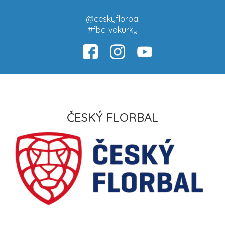
@ceskyflorbal
#fbc-vokurky
ČESKÝ FLORBAL