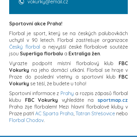
vokurky@email.cz
Sportovní akce Praha!
Florbal je sport, který se na českých palubovkách
uchytil v 90 letech. Florbal zastřešuje organizace
Český florbal
a nejvyšší české florbalové soutěže
jsou
Superliga florbalu
a
Extraliga žen
.
Vyrazte podpořit místní florbalový klub
FBC
Vokurky
na jeho domácí utkání. Florbal se hraje v
Praze do poslední vteřiny a sportovní klub
FBC
Vokurky
se těší, že budete u toho!
Sportovní informace z
Prahy
a rozpis zápasů florbal
klubu
FBC Vokurky
vyhledáte na
sportmap.cz
Praha žije florbalem! Mezi hlavní florbalové kluby v
Praze patří
AC Sparta Praha
,
Tatran Střešovice
nebo
Florbal Chodov
.