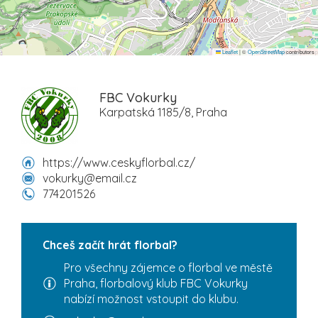
Leaflet
|
©
OpenStreetMap
contributors
FBC Vokurky
Karpatská 1185/8, Praha
https://www.ceskyflorbal.cz/
vokurky@email.cz
774201526
Chceš začít hrát florbal?
Pro všechny zájemce o florbal ve městě
Praha, florbalový klub FBC Vokurky
nabízí možnost vstoupit do klubu.