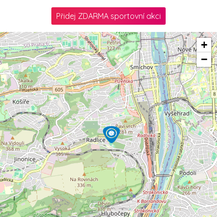
Přidej ZDARMA sportovní akci
+
−