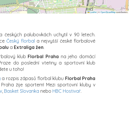
Leaflet
|
©
OpenStreetMap
contributors
na českých palubovkách uchytil v 90 letech.
ace
Český florbal
a nejvyšší české florbalové
balu
a
Extraliga žen
.
orbalový klub
Florbal Praha
na jeho domácí
 Praze do poslední vteřiny a sportovní klub
dete u toho!
y
a rozpis zápasů florbal klubu
Florbal Praha
Praha žije sportem! Mezi sportovní kluby v
v
,
Basket Slovanka
nebo
HBC Hostivař
.