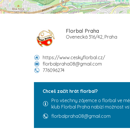
Florbal Praha
Ovenecká 316/42, Praha
https://www.ceskyflorbal.cz/
florbalpraha08@gmail.com
776096274
Chceš začít hrát florbal?
Pro všechny zájemce o florbal ve mě
klub Florbal Praha nabízí možnost vs
florbalpraha08@gmail.com