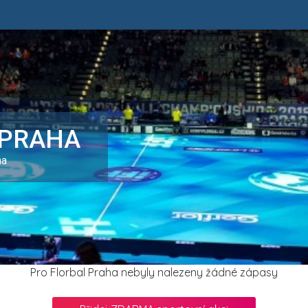
 PRAHA
ha
Pro Florbal Praha nebyly nalezeny žádné zápasy