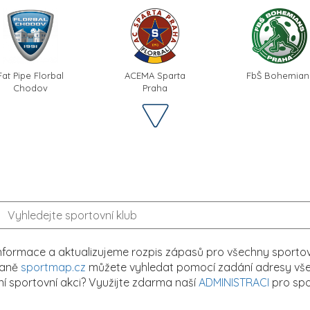
Fat Pipe Florbal
ACEMA Sparta
FbŠ Bohemian
Chodov
Praha
formace a aktualizujeme rozpis zápasů pro všechny sportovn
traně
sportmap.cz
můžete vyhledat pomocí zadání adresy všech
tní sportovní akci? Využijte zdarma naší
ADMINISTRACI
pro spo