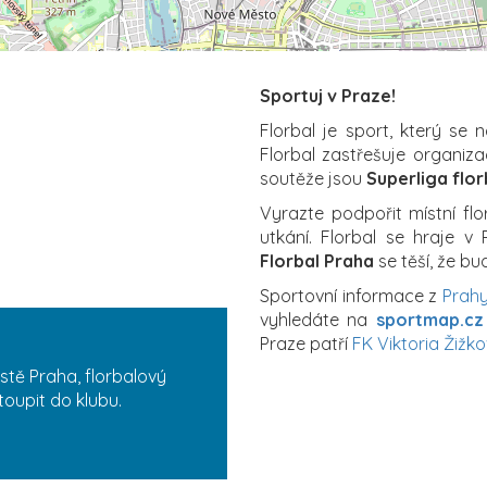
Sportuj v Praze!
Florbal je sport, který se 
Florbal zastřešuje organiz
soutěže jsou
Superliga flor
Vyrazte podpořit místní fl
utkání. Florbal se hraje v
Florbal Praha
se těší, že bu
Sportovní informace z
Prah
vyhledáte na
sportmap.cz
Praze patří
FK Viktoria Žižko
stě Praha, florbalový
toupit do klubu.