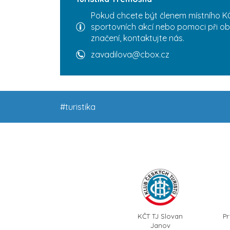
Pokud chcete být členem místního KČ
sportovních akcí nebo pomoci při ob
značení, kontaktujte nás.
zavadilova@cbox.cz
#turistika
KČT TJ Slovan
Pr
Janov