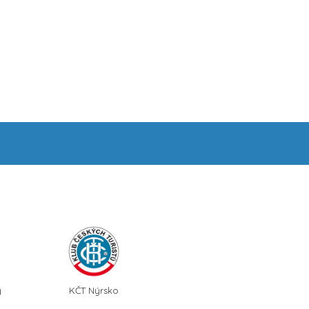
y
KČT Nýrsko