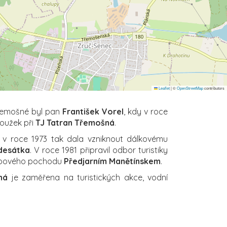
Leaflet
|
©
OpenStreetMap
contributors
Třemošné byl pan
František Vorel
, kdy v roce
roužek při
TJ Tatran Třemošná
.
a v roce 1973 tak dala vzniknout dálkovému
desátka
. V roce 1981 připravil odbor turistiky
tapového pochodu
Předjarním Manětínskem
.
ná
je zaměřena na turistických akce, vodní