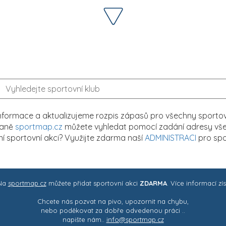
formace a aktualizujeme rozpis zápasů pro všechny sportovn
traně
sportmap.cz
můžete vyhledat pomocí zadání adresy všech
tní sportovní akci? Využijte zdarma naší
ADMINISTRACI
pro spo
 Na
sportmap.cz
můžete přidat sportovní akci
ZDARMA
. Více informací zí
Chcete nás pozvat na pivo, upozornit na chybu,
nebo poděkovat za dobře odvedenou práci ..
napište nám..
info@sportmap.cz