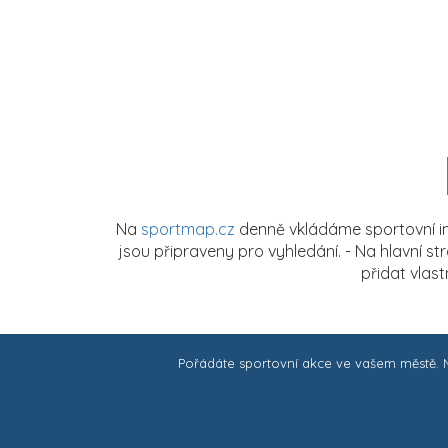
Na
sportmap.cz
denně vkládáme sportovní in
jsou připraveny pro vyhledání. - Na hlavní s
přidat vlas
Pořádáte sportovní akce ve vašem městě.