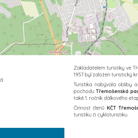
Zakladatelem turistiky ve 
1957 byl založen turistický k
ná
Turistika nabývala obliby 
pochodu
Třemošenská pa
také 1. ročník dálkového e
Činnost členů
KČT Třemoš
turistiku či cykloturistiku.