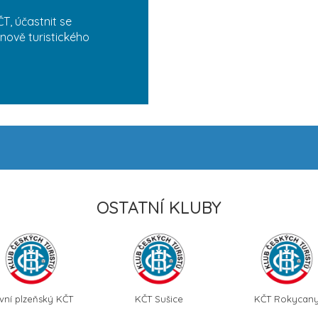
T, účastnit se
nově turistického
OSTATNÍ KLUBY
vní plzeňský KČT
KČT Sušice
KČT Rokycan