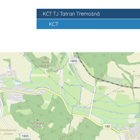
KČT TJ Tatran Třemošná
KCT