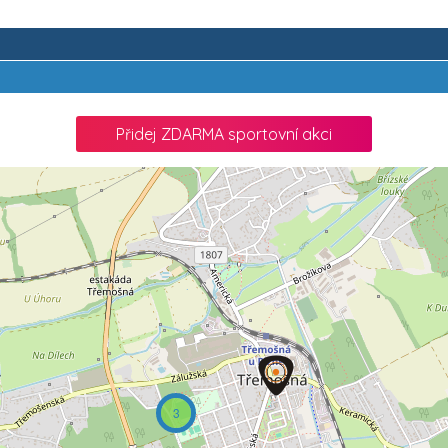
Přidej ZDARMA sportovní akci
3