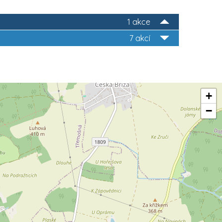
1 akce
7 akcí
+
−