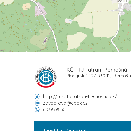
KČT TJ Tatran Třemošná
Pionýrská 427, 330 11, Třemoš
http://turista.tatran-tremosna.cz/
zavadilova@cbox.cz
607939650
Turistika Třemošná