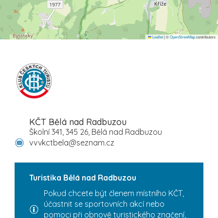
Leaflet
|
©
OpenStreetMap
contributors
KČT Bělá nad Radbuzou
Školní 341, 345 26, Bělá nad Radbuzou
vvvkctbela@seznam.cz
Turistika Bělá nad Radbuzou
Pokud chcete být členem místního KČT,
účastnit se sportovních akcí nebo
pomoci při obnově turistického značení,