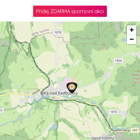
Přidej ZDARMA sportovní akci
+
−