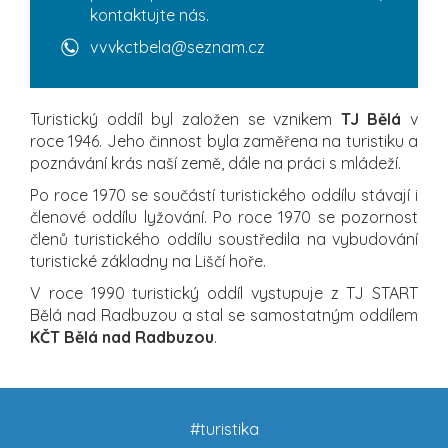
kontaktujte nás.
vvvkctbela@seznam.cz
Turistický oddíl byl založen se vznikem
TJ Bělá
v
roce 1946. Jeho činnost byla zaměřena na turistiku a
poznávání krás naší země, dále na práci s mládeží.
Po roce 1970 se součástí turistického oddílu stávají i
členové oddílu lyžování. Po roce 1970 se pozornost
členů turistického oddílu soustředila na vybudování
turistické základny na Liščí hoře.
V roce 1990 turistický oddíl vystupuje z TJ START
Bělá nad Radbuzou a stal se samostatným oddílem
KČT Bělá nad Radbuzou
.
#turistika