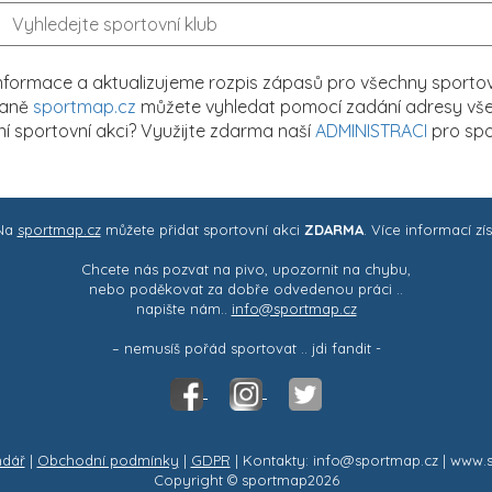
formace a aktualizujeme rozpis zápasů pro všechny sportovn
traně
sportmap.cz
můžete vyhledat pomocí zadání adresy všech
tní sportovní akci? Využijte zdarma naší
ADMINISTRACI
pro spo
 Na
sportmap.cz
můžete přidat sportovní akci
ZDARMA
. Více informací zí
Chcete nás pozvat na pivo, upozornit na chybu,
nebo poděkovat za dobře odvedenou práci ..
napište nám..
info@sportmap.cz
– nemusíš pořád sportovat .. jdi fandit -
ndář
|
Obchodní podmínky
|
GDPR
| Kontakty: info@sportmap.cz | www.
Copyright © sportmap2026