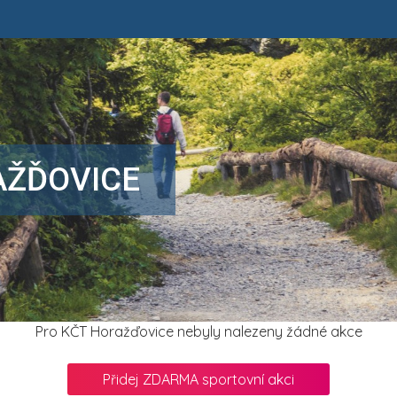
AŽĎOVICE
Pro KČT Horažďovice nebyly nalezeny žádné akce
Přidej ZDARMA sportovní akci