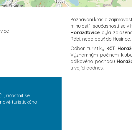
Poznávání krás a zajímavostí
minulostí i současností se 
ovice
Horažďovice
byla založena 
Rábí, nebo pouť do Husince.
Odbor turistiky
KČT Horaž
Významným počinem klubu s
dálkového pochodu
Horaž
trvající dodnes.
T, účastnit se
nově turistického