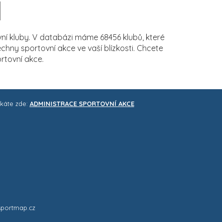
í kluby. V databázi máme 68456 klubů, které
ny sportovní akce ve vaší blízkosti. Chcete
rtovní akce.
skáte zde:
ADMINISTRACE SPORTOVNÍ AKCE
sportmap.cz