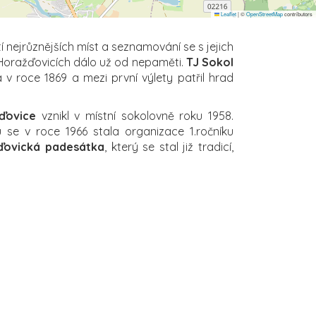
Leaflet
|
©
OpenStreetMap
contributors
 nejrůznějších míst a seznamování se s jejich
v Horažďovicích dálo už od nepaměti.
TJ Sokol
v roce 1869 a mezi první výlety patřil hrad
ďovice
vznikl v místní sokolovně roku 1958.
e v roce 1966 stala organizace 1.ročníku
ďovická padesátka
, který se stal již tradicí,