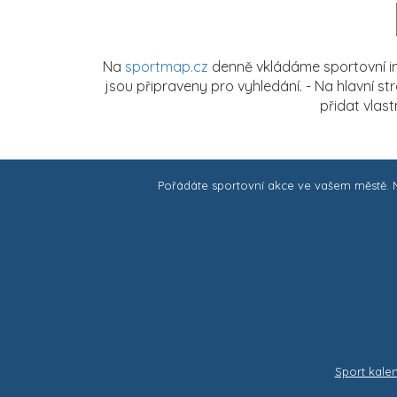
Na
sportmap.cz
denně vkládáme sportovní in
jsou připraveny pro vyhledání. - Na hlavní s
přidat vlas
Pořádáte sportovní akce ve vašem městě.
Sport kale