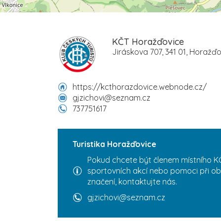
KČT Horažďovice
Jiráskova 707, 341 01, Horažď
https://kcthorazdovice.webnode.cz/
gjzichovi@seznam.cz
737751617
Turistika Horažďovice
Pokud chcete být členem místního KČ
sportovních akcí nebo pomoci při ob
značení, kontaktujte nás.
gjzichovi@seznam.cz