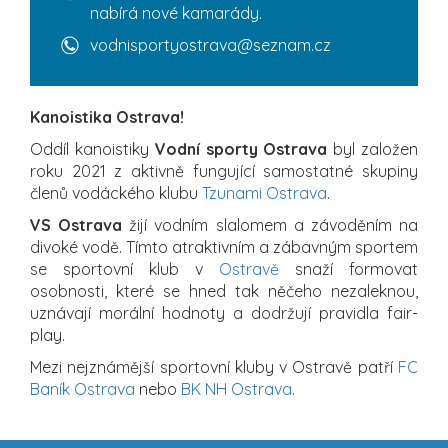
nabírá nové kamarády.
vodnisportyostrava@seznam.cz
Kanoistika Ostrava!
Oddíl kanoistiky
Vodní sporty Ostrava
byl založen
roku 2021 z aktivně fungující samostatné skupiny
členů vodáckého klubu
Tzunami Ostrava
.
VS Ostrava
žijí vodním slalomem a závoděním na
divoké vodě. Tímto atraktivním a zábavným sportem
se sportovní klub v
Ostravě
snaží formovat
osobnosti, které se hned tak něčeho nezaleknou,
uznávají morální hodnoty a dodržují pravidla fair-
play.
Mezi nejznámější sportovní kluby v Ostravě patří
FC
Baník Ostrava
nebo
BK NH Ostrava
.