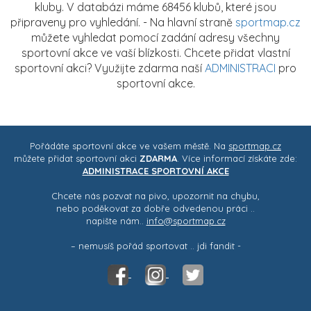
kluby. V databázi máme 68456 klubů, které jsou
připraveny pro vyhledání. - Na hlavní straně
sportmap.cz
můžete vyhledat pomocí zadání adresy všechny
sportovní akce ve vaší blízkosti. Chcete přidat vlastní
sportovní akci? Využijte zdarma naší
ADMINISTRACI
pro
sportovní akce.
Pořádáte sportovní akce ve vašem městě. Na
sportmap.cz
můžete přidat sportovní akci
ZDARMA
. Více informací získáte zde:
ADMINISTRACE SPORTOVNÍ AKCE
Chcete nás pozvat na pivo, upozornit na chybu,
nebo poděkovat za dobře odvedenou práci ..
napište nám..
info@sportmap.cz
– nemusíš pořád sportovat .. jdi fandit -