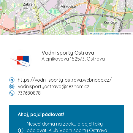
Leaflet
|
©
OpenStreetMap
contributors
Vodní sporty Ostrava
Alejnikovova 1525/3, Ostrava
https://vodni-sporty-ostrava.webnode.cz/
vodnisportyostrava@seznam.cz
737680878
Ahoj, pojď pádlovat!
Neseď doma na zadku a pojď taky
pádlovat! Klub Vodní sporty Ostrava