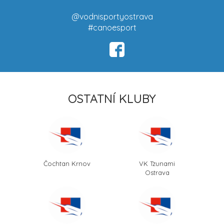
@vodnisportyostrava
#canoesport
OSTATNÍ KLUBY
Čochtan Krnov
VK Tzunami
Ostrava