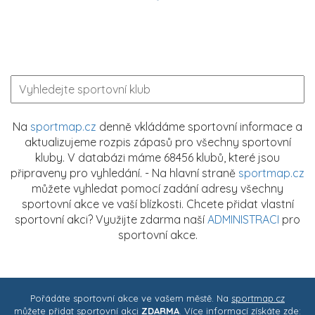
Na
sportmap.cz
denně vkládáme sportovní informace a
aktualizujeme rozpis zápasů pro všechny sportovní
kluby. V databázi máme 68456 klubů, které jsou
připraveny pro vyhledání. - Na hlavní straně
sportmap.cz
můžete vyhledat pomocí zadání adresy všechny
sportovní akce ve vaší blízkosti. Chcete přidat vlastní
sportovní akci? Využijte zdarma naší
ADMINISTRACI
pro
sportovní akce.
Pořádáte sportovní akce ve vašem městě. Na
sportmap.cz
můžete přidat sportovní akci
ZDARMA
. Více informací získáte zde: