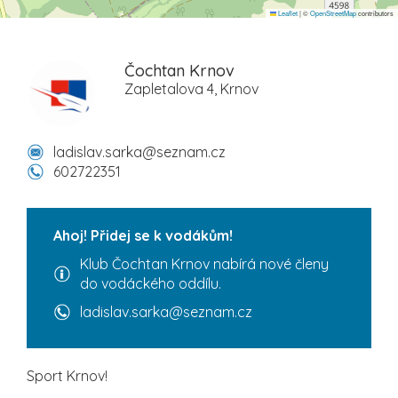
Leaflet
|
©
OpenStreetMap
contributors
Čochtan Krnov
Zapletalova 4, Krnov
ladislav.sarka@seznam.cz
602722351
Ahoj! Přidej se k vodákům!
Klub Čochtan Krnov nabírá nové členy
do vodáckého oddílu.
ladislav.sarka@seznam.cz
Sport Krnov!