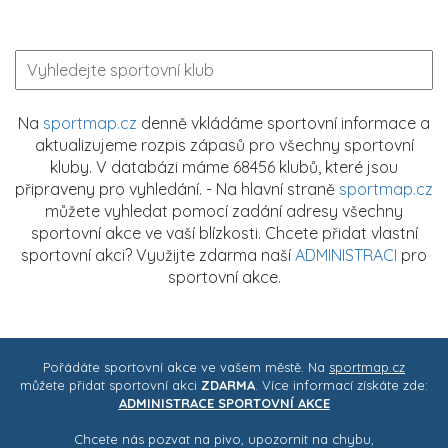
Na
sportmap.cz
denně vkládáme sportovní informace a
aktualizujeme rozpis zápasů pro všechny sportovní
kluby. V databázi máme 68456 klubů, které jsou
připraveny pro vyhledání. - Na hlavní straně
sportmap.cz
můžete vyhledat pomocí zadání adresy všechny
sportovní akce ve vaší blízkosti. Chcete přidat vlastní
sportovní akci? Využijte zdarma naší
ADMINISTRACI
pro
sportovní akce.
Pořádáte sportovní akce ve vašem městě. Na
sportmap.cz
můžete přidat sportovní akci
ZDARMA
. Více informací získáte zde:
ADMINISTRACE SPORTOVNÍ AKCE
Chcete nás pozvat na pivo, upozornit na chybu,