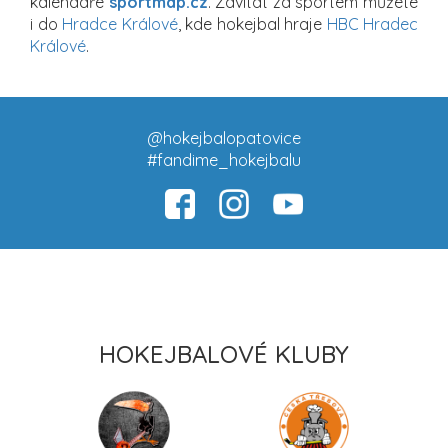
kalendáře
sportmap.cz
. Zavítat za sportem můžete
i do
Hradce Králové
, kde hokejbal hraje
HBC Hradec
Králové
.
@hokejbalopatovice
#fandime_hokejbalu
HOKEJBALOVÉ KLUBY