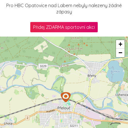
Pro HBC Opatovice nad Labem nebyly nalezeny žádné
zápasy
Přidej ZDARMA sportovní akci
+
−