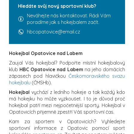
Hledáte svůj nový sportovní klub?
Neváhejte nás kontaktovat. Rádi Vám
poradíme jak s hokejbalem začít.
hbcopatovice@email.cz
Hokejbal Opatovice nad Labem
Zaujal Vás hokejbal? Podpořte místní hokejbalový
klub
HBC Opatovice nad Labem
na jeho domácích
zápasech pod hlavičkou
Českomoravského svazu
hokejbalu
(ČMSHb).
Hokejbal
vychází z ledního hokeje a tak každý kdo
má hokejku ho může vyzkoušet. I to je důvod proč
hokejbal patří mezi nejpočetnější sporty. Hokejbal v
Opatovicích přijemně zpestří Váš sportovní čas.
Kam za sportem v Opatovicích? Vyhledejte
sportovní informace z Opatovic pomocí sport