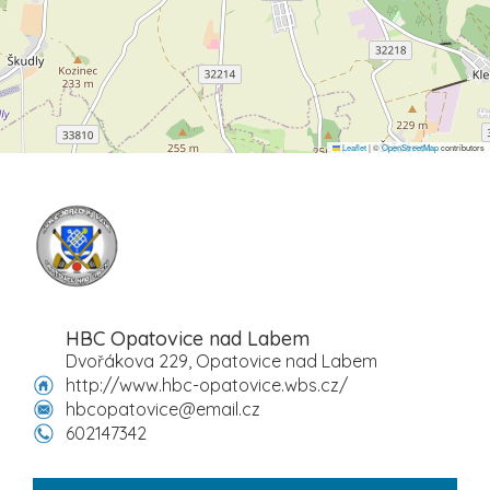
Leaflet
|
©
OpenStreetMap
contributors
HBC Opatovice nad Labem
Dvořákova 229, Opatovice nad Labem
http://www.hbc-opatovice.wbs.cz/
hbcopatovice@email.cz
602147342