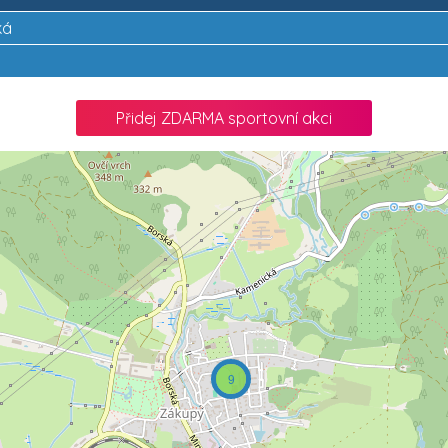
ká
Přidej ZDARMA sportovní akci
9