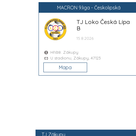
MACRON 9.liga - Českolipská
TJ Loko Česká Lípa
B
15.8.2026
Hřiště: Zákupy
U stadionu, Zákupy, 47123
Mapa
TJ Zákupy