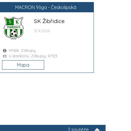
MACRON 9.liga - Českolipská
SK Žibřidice
12.9.2026
Hřiště: Zákupy
U stadionu, Zákupy, 47123
Mapa
2 soutěže