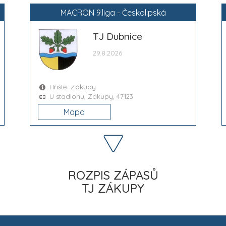
MACRON 9.liga - Českolipská
TJ Dubnice
29.8.2026
Hřiště: Zákupy
U stadionu, Zákupy, 47123
Mapa
ROZPIS ZÁPASŮ
TJ ZÁKUPY