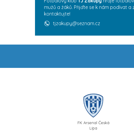
Fotbalový klub
TJ Zákupy
hraje fotbalov
mužů a žáků. Přijďte se k nám podívat a 
kontaktujte!
tjzakupy@seznam.cz
FK Arsenal Česká
Lípa