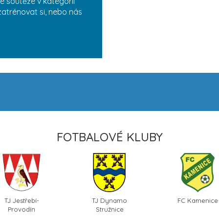
é soutěže v kategorii
zatrénovat si, nebo nás
FOTBALOVÉ KLUBY
TJ Jestřebí-
TJ Dynamo
FC Kamenice
Provodín
Stružnice