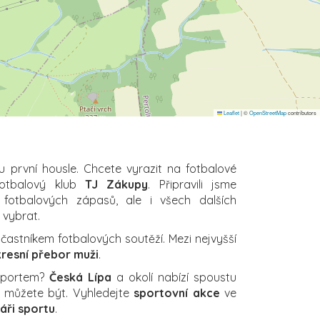
Leaflet
|
©
OpenStreetMap
contributors
u první housle. Chcete vyrazit na fotbalové
fotbalový klub
TJ Zákupy
. Připravili jsme
 fotbalových zápasů, ale i všech dalších
i vybrat.
častníkem fotbalových soutěží. Mezi nejvyšší
resní přebor muži
.
 sportem?
Česká Lípa
a okolí nabízí spoustu
ch můžete být. Vyhledejte
sportovní akce
ve
áři sportu
.