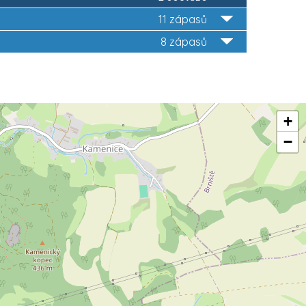
11 zápasů
8 zápasů
+
−