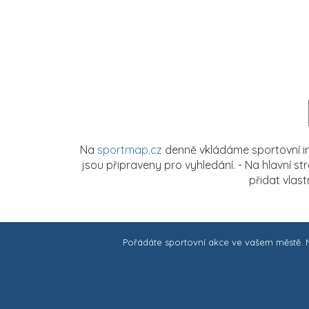
Na
sportmap.cz
denně vkládáme sportovní in
jsou připraveny pro vyhledání. - Na hlavní s
přidat vlas
Pořádáte sportovní akce ve vašem městě.