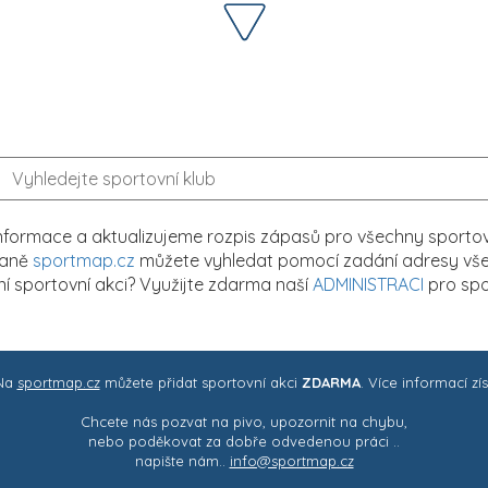
formace a aktualizujeme rozpis zápasů pro všechny sportovn
traně
sportmap.cz
můžete vyhledat pomocí zadání adresy všech
tní sportovní akci? Využijte zdarma naší
ADMINISTRACI
pro spo
 Na
sportmap.cz
můžete přidat sportovní akci
ZDARMA
. Více informací zí
Chcete nás pozvat na pivo, upozornit na chybu,
nebo poděkovat za dobře odvedenou práci ..
napište nám..
info@sportmap.cz