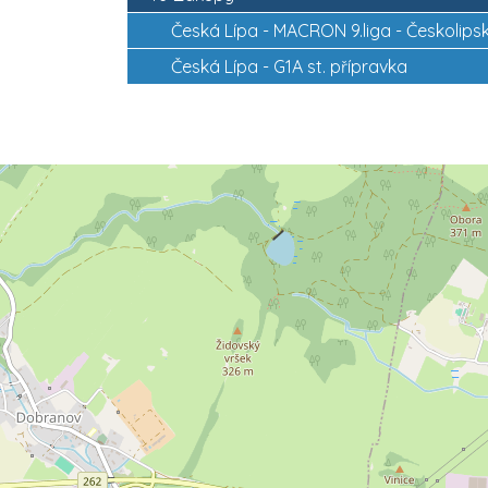
Česká Lípa -
MACRON 9.liga - Českolips
Česká Lípa -
G1A st. přípravka