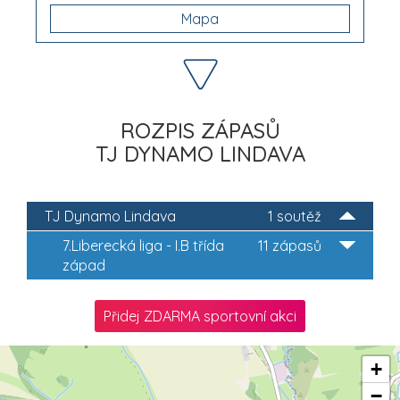
Mapa
ROZPIS ZÁPASŮ
TJ DYNAMO LINDAVA
TJ Dynamo Lindava
1 soutěž
7.Liberecká liga - I.B třída
11 zápasů
západ
Přidej ZDARMA sportovní akci
+
−