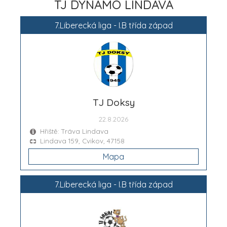
TJ DYNAMO LINDAVA
7.Liberecká liga - I.B třída západ
TJ Doksy
22.8.2026
Hřiště: Tráva Lindava
Lindava 159, Cvikov, 47158
Mapa
7.Liberecká liga - I.B třída západ