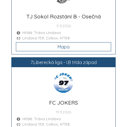
TJ Sokol Rozstání B - Osečná
5.9.2026
Hřiště: Tráva Lindava
Lindava 159, Cvikov, 47158
Mapa
7.Liberecká liga - I.B třída západ
FC JOKERS
19.9.2026
Hřiště: Tráva Lindava
Lindava 159, Cvikov, 47158