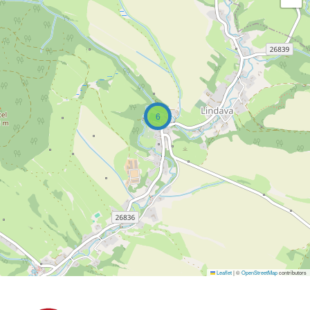
6
Leaflet
|
©
OpenStreetMap
contributors