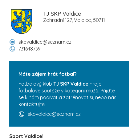
TJ SKP Valdice
Zahradní 127, Valdice, 50711
skpvaldice@seznam.cz
731648739
Máte zájem hrát fotbal?
Fotbalový klub
TJ SKP Valdice
hraje
fotbalové soutěže v kategorii mužů. Přijďte
se k nám podívat a zatrénovat si, nebo nás
kontaktujte!
skpvaldice@seznam.cz
Sport Valdice!