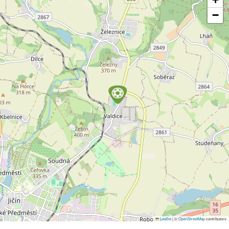
−
Leaflet
|
©
OpenStreetMap
contributors