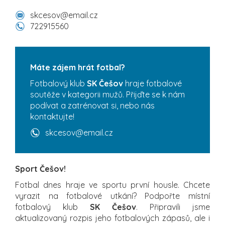
skcesov@email.cz
722915560
Máte zájem hrát fotbal?
Fotbalový klub
SK Češov
hraje fotbalové
soutěže v kategorii mužů. Přijďte se k nám
podívat a zatrénovat si, nebo nás
kontaktujte!
skcesov@email.cz
Sport Češov!
Fotbal dnes hraje ve sportu první housle. Chcete
vyrazit na fotbalové utkání? Podpořte místní
fotbalový klub
SK Češov
. Připravili jsme
aktualizovaný rozpis jeho fotbalových zápasů, ale i