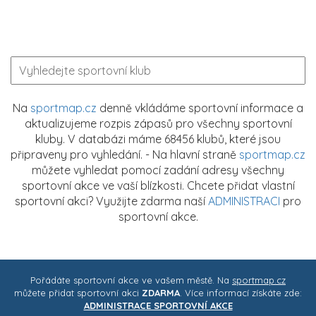
Na
sportmap.cz
denně vkládáme sportovní informace a
aktualizujeme rozpis zápasů pro všechny sportovní
kluby. V databázi máme 68456 klubů, které jsou
připraveny pro vyhledání. - Na hlavní straně
sportmap.cz
můžete vyhledat pomocí zadání adresy všechny
sportovní akce ve vaší blízkosti. Chcete přidat vlastní
sportovní akci? Využijte zdarma naší
ADMINISTRACI
pro
sportovní akce.
Pořádáte sportovní akce ve vašem městě. Na
sportmap.cz
můžete přidat sportovní akci
ZDARMA
. Více informací získáte zde:
ADMINISTRACE SPORTOVNÍ AKCE