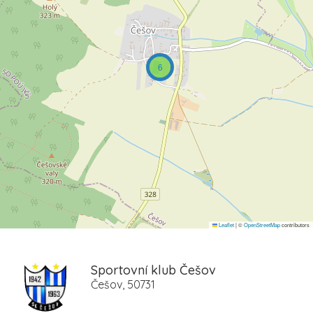
6
Leaflet
|
©
OpenStreetMap
contributors
Sportovní klub Češov
Češov, 50731