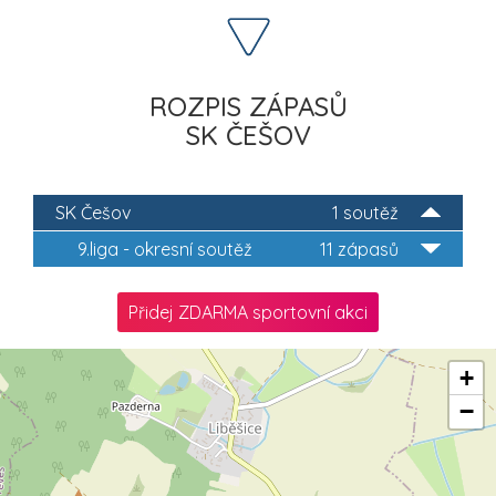
ROZPIS ZÁPASŮ
SK ČEŠOV
SK Češov
1 soutěž
9.liga - okresní soutěž
11 zápasů
Přidej ZDARMA sportovní akci
+
−