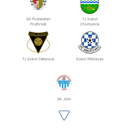
SK Podskalan
TJ Sokol
Podhradí
Chomutice
TJ Sokol Dětenice
Sokol Milíčeves
SK Jičín