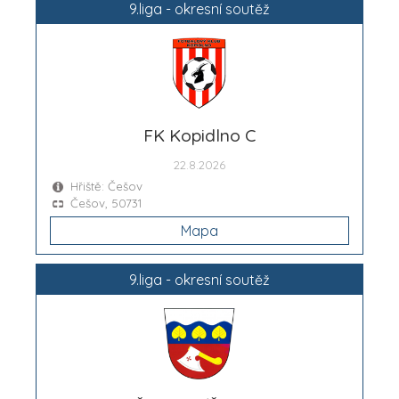
9.liga - okresní soutěž
FK Kopidlno C
22.8.2026
Hřiště: Češov
Češov, 50731
Mapa
9.liga - okresní soutěž