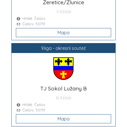
Žeretice/Žlunice
5.9.2026
Hřiště: Češov
Češov, 50731
Mapa
9.liga - okresní soutěž
TJ Sokol Lužany B
12.9.2026
Hřiště: Češov
Češov, 50731
Mapa