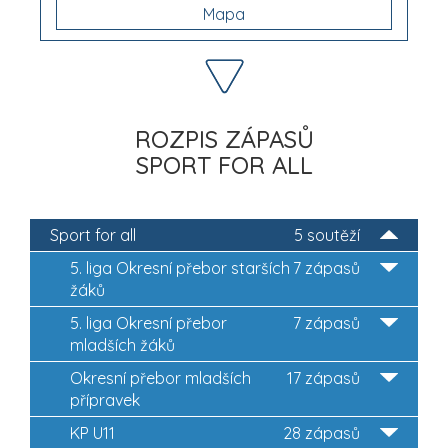
Mapa
ROZPIS ZÁPASŮ
SPORT FOR ALL
Sport for all
5 soutěží
5. liga Okresní přebor starších
7 zápasů
žáků
5. liga Okresní přebor
7 zápasů
mladších žáků
Okresní přebor mladších
17 zápasů
přípravek
KP U11
28 zápasů