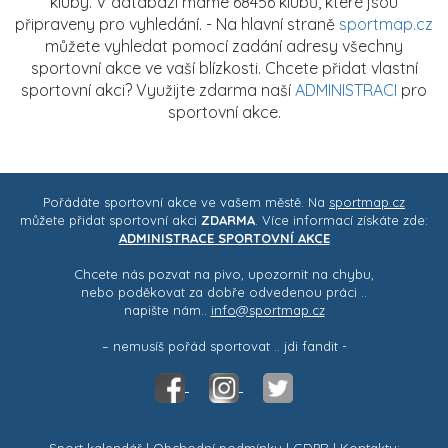
kluby. V databázi máme 68456 klubů, které jsou
připraveny pro vyhledání. - Na hlavní straně
sportmap.cz
můžete vyhledat pomocí zadání adresy všechny
sportovní akce ve vaší blízkosti. Chcete přidat vlastní
sportovní akci? Využijte zdarma naší
ADMINISTRACI
pro
sportovní akce.
Pořádáte sportovní akce ve vašem městě. Na
sportmap.cz
můžete přidat sportovní akci
ZDARMA
. Více informací získáte zde:
ADMINISTRACE SPORTOVNÍ AKCE
Chcete nás pozvat na pivo, upozornit na chybu,
nebo poděkovat za dobře odvedenou práci ..
napište nám..
info@sportmap.cz
– nemusíš pořád sportovat .. jdi fandit -