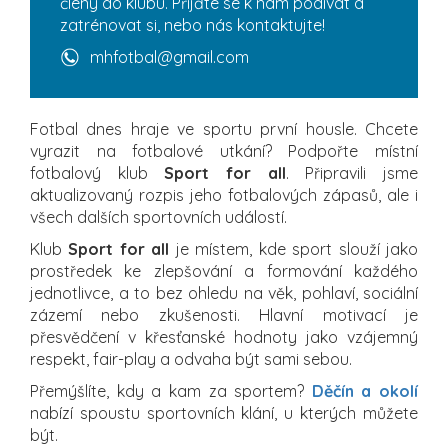
členy do klubu. Přijďte se k nám podívat a
zatrénovat si, nebo nás kontaktujte!
mhfotbal@gmail.com
Fotbal dnes hraje ve sportu první housle. Chcete
vyrazit na fotbalové utkání? Podpořte místní
fotbalový klub
Sport for all
. Připravili jsme
aktualizovaný rozpis jeho fotbalových zápasů, ale i
všech dalších sportovních událostí.
Klub
Sport for all
je místem, kde sport slouží jako
prostředek ke zlepšování a formování každého
jednotlivce, a to bez ohledu na věk, pohlaví, sociální
zázemí nebo zkušenosti. Hlavní motivací je
přesvědčení v křesťanské hodnoty jako vzájemný
respekt, fair-play a odvaha být sami sebou.
Přemýšlíte, kdy a kam za sportem?
Děčín a okolí
nabízí spoustu sportovních klání, u kterých můžete
být.