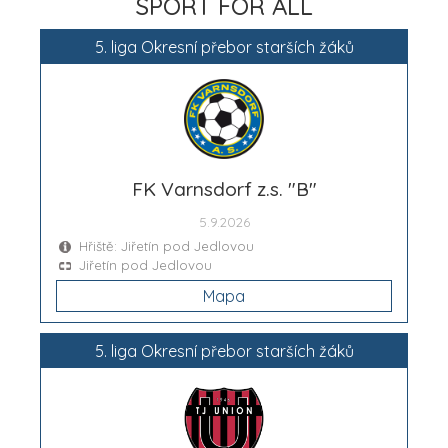
SPORT FOR ALL
5. liga Okresní přebor starších žáků
FK Varnsdorf z.s. "B"
5.9.2026
Hřiště: Jiřetín pod Jedlovou
Jiřetín pod Jedlovou
Mapa
5. liga Okresní přebor starších žáků