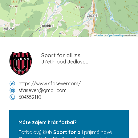
Leaflet
|
©
OpenStreetMap
contributors
Sport for all z.s.
Jiřetín pod Jedlovou
https://www.sfasever.com/
sfasever@gmail.com
604352110
Máte zájem hrát fotbal?
Fotbalový klub
Sport for all
přijímá nové