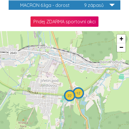
MACRON 6.liga - dorost
9 zápasů
Přidej ZDARMA sportovní akci
+
−
12
22