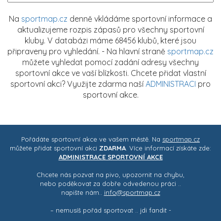
Na
sportmap.cz
denně vkládáme sportovní informace a
aktualizujeme rozpis zápasů pro všechny sportovní
kluby. V databázi máme 68456 klubů, které jsou
připraveny pro vyhledání. - Na hlavní straně
sportmap.cz
můžete vyhledat pomocí zadání adresy všechny
sportovní akce ve vaší blízkosti. Chcete přidat vlastní
sportovní akci? Využijte zdarma naší
ADMINISTRACI
pro
sportovní akce.
Pořádáte sportovní akce ve vašem městě. Na
sportmap.cz
můžete přidat sportovní akci
ZDARMA
. Více informací získáte zde:
ADMINISTRACE SPORTOVNÍ AKCE
Chcete nás pozvat na pivo, upozornit na chybu,
nebo poděkovat za dobře odvedenou práci ..
napište nám..
info@sportmap.cz
– nemusíš pořád sportovat .. jdi fandit -