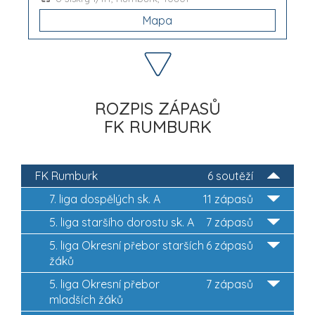
Mapa
ROZPIS ZÁPASŮ
FK RUMBURK
FK Rumburk
6 soutěží
7. liga dospělých sk. A
11 zápasů
5. liga staršího dorostu sk. A
7 zápasů
5. liga Okresní přebor starších
6 zápasů
žáků
5. liga Okresní přebor
7 zápasů
mladších žáků