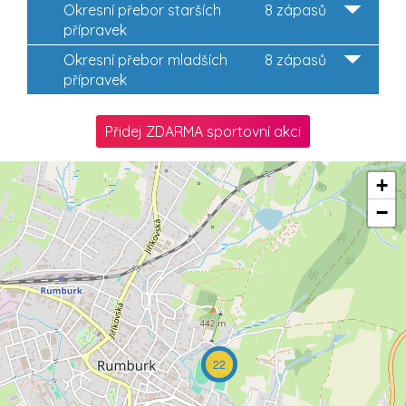
Okresní přebor starších
8 zápasů
přípravek
Okresní přebor mladších
8 zápasů
přípravek
Přidej ZDARMA sportovní akci
+
−
22