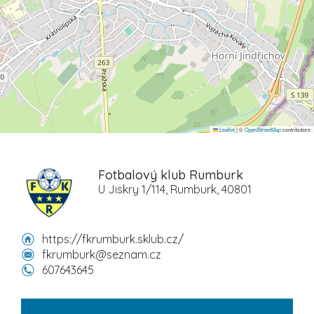
Leaflet
|
©
OpenStreetMap
contributors
Fotbalový klub Rumburk
U Jiskry 1/114, Rumburk, 40801
https://fkrumburk.sklub.cz/
fkrumburk@seznam.cz
607643645