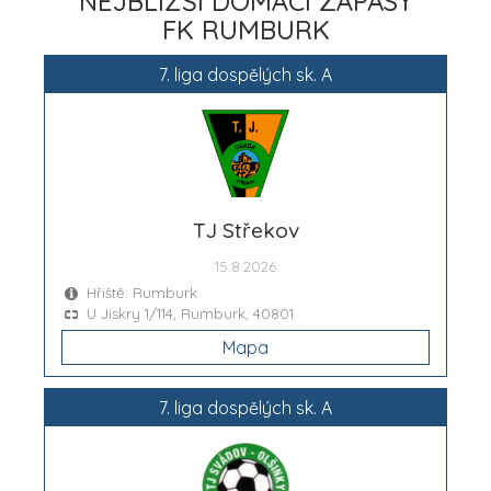
NEJBLIŽŠÍ DOMÁCÍ ZÁPASY
FK RUMBURK
7. liga dospělých sk. A
TJ Střekov
15.8.2026
Hřiště: Rumburk
U Jiskry 1/114, Rumburk, 40801
Mapa
7. liga dospělých sk. A