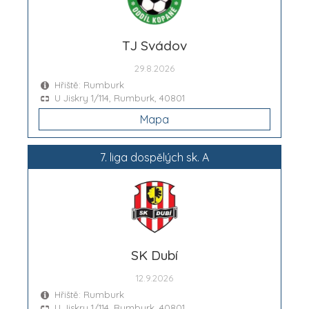
TJ Svádov
29.8.2026
Hřiště: Rumburk
U Jiskry 1/114, Rumburk, 40801
Mapa
7. liga dospělých sk. A
SK Dubí
12.9.2026
Hřiště: Rumburk
U Jiskry 1/114, Rumburk, 40801