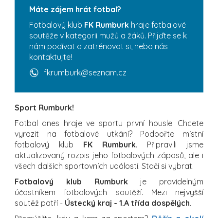
Máte zájem hrát fotbal?
Fotbalový klub
FK Rumburk
hraje fotbalové
soutěže v kategorii mužů a žáků. Přijďte se k
nám podívat a zatrénovat si, nebo nás
kontaktujte!
fkrumburk@seznam.cz
Sport Rumburk!
Fotbal dnes hraje ve sportu první housle. Chcete
vyrazit na fotbalové utkání? Podpořte místní
fotbalový klub
FK Rumburk
. Připravili jsme
aktualizovaný rozpis jeho fotbalových zápasů, ale i
všech dalších sportovních událostí. Stačí si vybrat.
Fotbalový klub Rumburk
je pravidelným
účastníkem fotbalových soutěží. Mezi nejvyšší
soutěž patří -
Ústecký kraj - 1.A třída dospělých
.