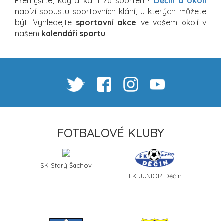
Přemýšlíte, kdy a kam za sportem?
Děčín a okolí
nabízí spoustu sportovních klání, u kterých můžete
být. Vyhledejte
sportovní akce
ve vašem okolí v
našem
kalendáři sportu
.
FOTBALOVÉ KLUBY
SK Starý Šachov
FK JUNIOR Děčín