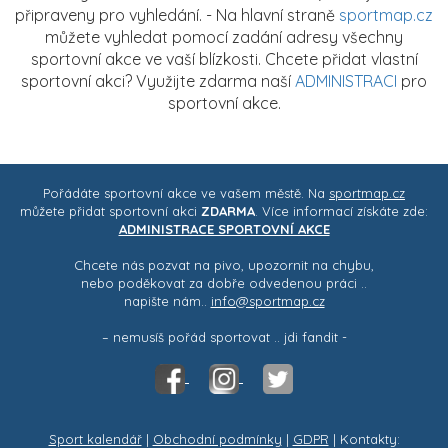
připraveny pro vyhledání. - Na hlavní straně
sportmap.cz
můžete vyhledat pomocí zadání adresy všechny
sportovní akce ve vaší blízkosti. Chcete přidat vlastní
sportovní akci? Využijte zdarma naší
ADMINISTRACI
pro
sportovní akce.
Pořádáte sportovní akce ve vašem městě. Na
sportmap.cz
můžete přidat sportovní akci
ZDARMA
. Více informací získáte zde:
ADMINISTRACE SPORTOVNÍ AKCE
Chcete nás pozvat na pivo, upozornit na chybu,
nebo poděkovat za dobře odvedenou práci ..
napište nám..
info@sportmap.cz
– nemusíš pořád sportovat .. jdi fandit -
Sport kalendář
|
Obchodní podmínky
|
GDPR
| Kontakty: