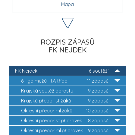
Mapa
ROZPIS ZÁPASŮ
FK NEJDEK
FK Nejdek
6 soutěží
6. liga mužů - I.A třída
11 zápasů
Krajská soutěž dorostu
9 zápasů
Krajský přebor st.žáků
9 zápasů
Okresní přebor ml.žáků
10 zápasů
Okresní přebor st.přípravek
8 zápasů
Okresní přebor ml.přípravek
9 zápasů