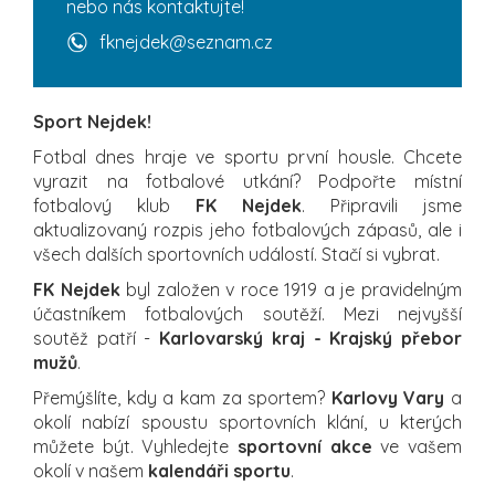
nebo nás kontaktujte!
fknejdek@seznam.cz
Sport Nejdek!
Fotbal dnes hraje ve sportu první housle. Chcete
vyrazit na fotbalové utkání? Podpořte místní
fotbalový klub
FK Nejdek
. Připravili jsme
aktualizovaný rozpis jeho fotbalových zápasů, ale i
všech dalších sportovních událostí. Stačí si vybrat.
FK Nejdek
byl založen v roce 1919 a je pravidelným
účastníkem fotbalových soutěží. Mezi nejvyšší
soutěž patří -
Karlovarský kraj - Krajský přebor
mužů
.
Přemýšlíte, kdy a kam za sportem?
Karlovy Vary
a
okolí nabízí spoustu sportovních klání, u kterých
můžete být. Vyhledejte
sportovní akce
ve vašem
okolí v našem
kalendáři sportu
.