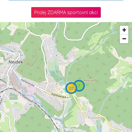
Přidej ZDARMA sportovní akci
+
−
7
22