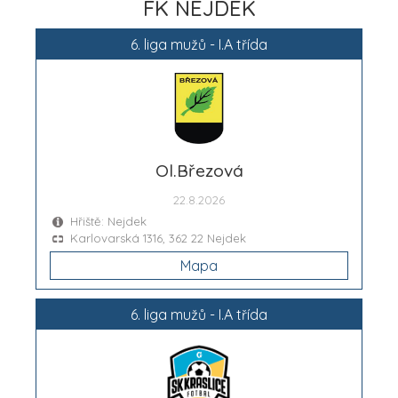
FK NEJDEK
6. liga mužů - I.A třída
Ol.Březová
22.8.2026
Hřiště: Nejdek
Karlovarská 1316, 362 22 Nejdek
Mapa
6. liga mužů - I.A třída