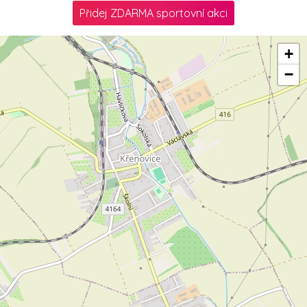
Přidej ZDARMA sportovní akci
+
−