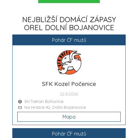
NEJBLIŽŠÍ DOMÁCÍ ZÁPASY
OREL DOLNÍ BOJANOVICE
Pohár ČF mužů
SFK Kozel Počenice
22.8.2026
SH Tatran Bohunice
Na Hrázce 42, Dolní Bojanovice
Mapa
Pohár ČF mužů