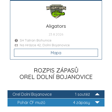
Aligators
23.8.2026
SH Tatran Bohunice
Na Hrázce 42, Dolní Bojanovice
Mapa
ROZPIS ZÁPASŮ
OREL DOLNÍ BOJANOVICE
Orel Dolní Bojanovice
1 soutěž
Pohár ČF mužů
4 zápasy