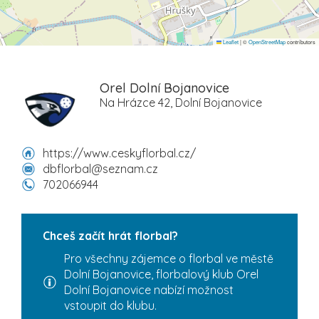
Leaflet
|
©
OpenStreetMap
contributors
Orel Dolní Bojanovice
Na Hrázce 42, Dolní Bojanovice
https://www.ceskyflorbal.cz/
dbflorbal@seznam.cz
702066944
Chceš začít hrát florbal?
Pro všechny zájemce o florbal ve městě
Dolní Bojanovice, florbalový klub Orel
Dolní Bojanovice nabízí možnost
vstoupit do klubu.