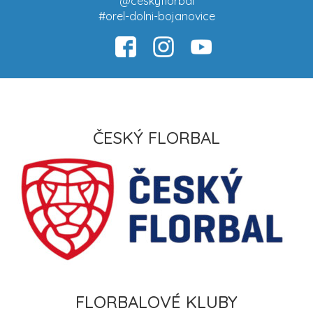
@ceskyflorbal
#orel-dolni-bojanovice
ČESKÝ FLORBAL
FLORBALOVÉ KLUBY