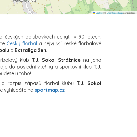
Leaflet
|
©
OpenStreetMap
contributors
na českých palubovkách uchytil v 90 letech.
ace
Český florbal
a nejvyšší české florbalové
balu
a
Extraliga žen
.
orbalový klub
T.J. Sokol Strážnice
na jeho
raje do poslední vteřiny a sportovní klub
T.J.
 budete u toho!
í a rozpis zápasů florbal klubu
T.J. Sokol
ce vyhledáte na
sportmap.cz