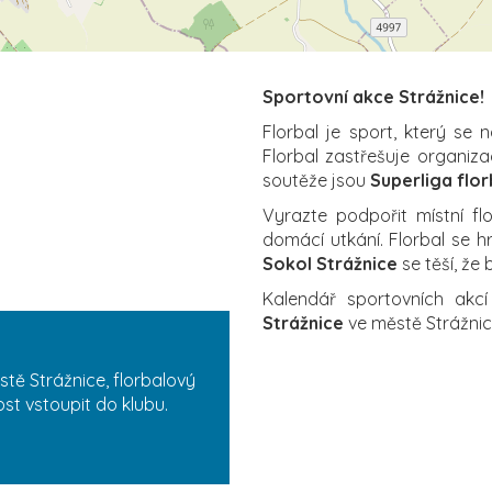
Sportovní akce Strážnice!
Florbal je sport, který se 
Florbal zastřešuje organiz
soutěže jsou
Superliga flor
Vyrazte podpořit místní fl
domácí utkání. Florbal se h
Sokol Strážnice
se těší, že
Kalendář sportovních akc
Strážnice
ve městě Strážni
tě Strážnice, florbalový
ost vstoupit do klubu.