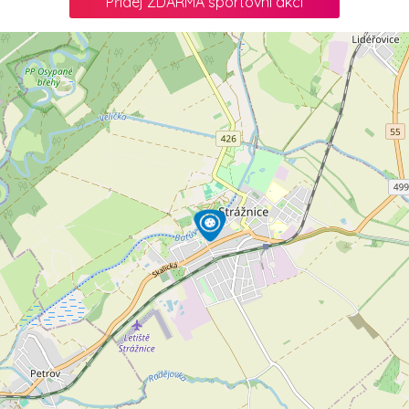
Přidej ZDARMA sportovní akci