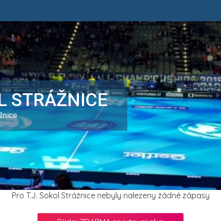
OL STRÁŽNICE
žnice
Pro T.J. Sokol Strážnice nebyly nalezeny žádné zápasy