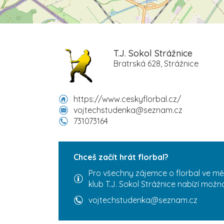
T.J. Sokol Strážnice
Bratrská 628, Strážnice
https://www.ceskyflorbal.cz/
vojtechstudenka@seznam.cz
731073164
Chceš začít hrát florbal?
Pro všechny zájemce o florbal ve měs
klub T.J. Sokol Strážnice nabízí možn
vojtechstudenka@seznam.cz