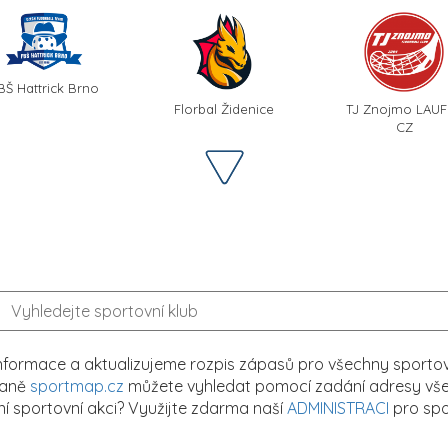
BŠ Hattrick Brno
Florbal Židenice
TJ Znojmo LAUF
CZ
formace a aktualizujeme rozpis zápasů pro všechny sportovn
traně
sportmap.cz
můžete vyhledat pomocí zadání adresy všech
tní sportovní akci? Využijte zdarma naší
ADMINISTRACI
pro spo