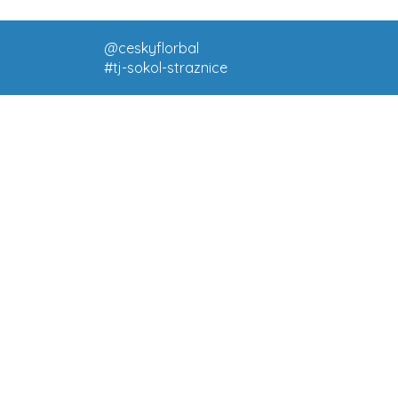
@ceskyflorbal
#tj-sokol-straznice