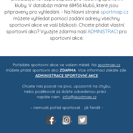
kluby. V databázi máme 68456 klubů, které jsou
připraveny pro vyhledání. - Na hlavní straně
sportmap.cz
můžete vyhledat pomocí zadání adresy všechny
sportovní akce ve vaší blízkosti. Chcete přidat vlastní
sportovní akci? Využijte zdarma naší
ADMINISTRACI
pro
sportovní akce.
Pořádáte sportovní akce ve vašem městě. Na
sportmap.cz
můžete přidat sportovní akci
ZDARMA
. Více informací získáte zde:
ADMINISTRACE SPORTOVNÍ AKCE
Chcete nás pozvat na pivo, upozornit na chybu,
nebo poděkovat za dobře odvedenou práci ..
napište nám..
info@sportmap.cz
– nemusíš pořád sportovat .. jdi fandit -