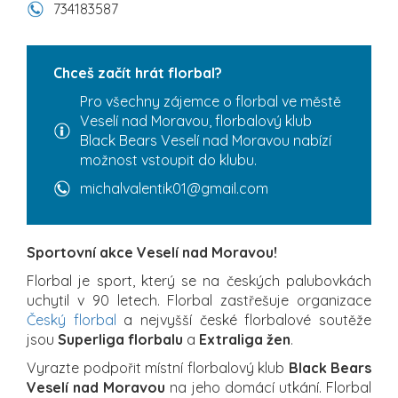
734183587
Chceš začít hrát florbal?
Pro všechny zájemce o florbal ve městě
Veselí nad Moravou, florbalový klub
Black Bears Veselí nad Moravou nabízí
možnost vstoupit do klubu.
michalvalentik01@gmail.com
Sportovní akce Veselí nad Moravou!
Florbal je sport, který se na českých palubovkách
uchytil v 90 letech. Florbal zastřešuje organizace
Český florbal
a nejvyšší české florbalové soutěže
jsou
Superliga florbalu
a
Extraliga žen
.
Vyrazte podpořit místní florbalový klub
Black Bears
Veselí nad Moravou
na jeho domácí utkání. Florbal