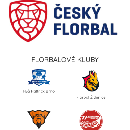
FLORBALOVÉ KLUBY
FBŠ Hattrick Brno
Florbal Židenice