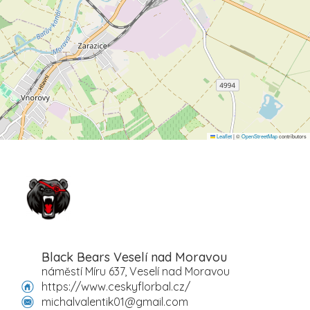
Leaflet
|
©
OpenStreetMap
contributors
Black Bears Veselí nad Moravou
náměstí Míru 637, Veselí nad Moravou
https://www.ceskyflorbal.cz/
michalvalentik01@gmail.com