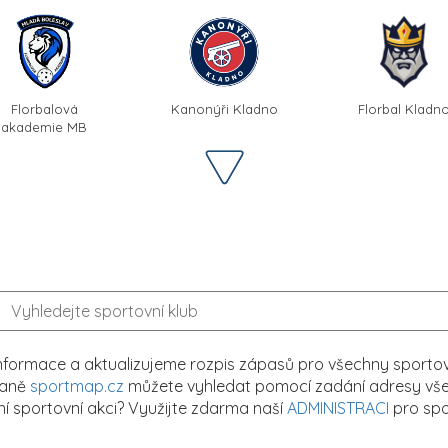
Florbalová
Kanonýři Kladno
Florbal Kladn
akademie MB
formace a aktualizujeme rozpis zápasů pro všechny sportovn
traně
sportmap.cz
můžete vyhledat pomocí zadání adresy všech
tní sportovní akci? Využijte zdarma naší
ADMINISTRACI
pro spo