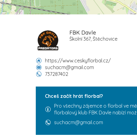
FBK Davle
Školní 367, Štěchovice
https://www.ceskyflorbal.cz/
suchacm@gmail.com
737287402
Chceš začít hrát florbal?
Pro všechny zájemce o florbal ve mě
florbalový klub FBK Davle nabízí mož
suchacm@gmail.com