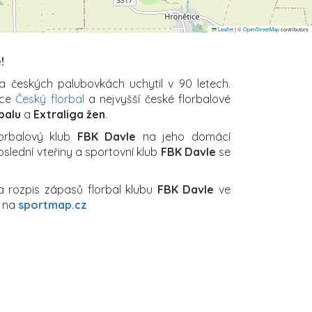
Leaflet
|
©
OpenStreetMap
contributors
!
na českých palubovkách uchytil v 90 letech.
ace
Český florbal
a nejvyšší české florbalové
balu
a
Extraliga žen
.
lorbalový klub
FBK Davle
na jeho domácí
oslední vteřiny a sportovní klub
FBK Davle
se
a rozpis zápasů florbal klubu
FBK Davle
ve
e na
sportmap.cz