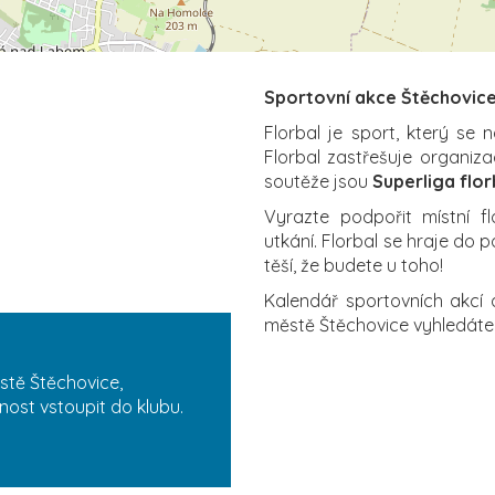
Sportovní akce Štěchovice
Florbal je sport, který se 
Florbal zastřešuje organiz
soutěže jsou
Superliga flor
Vyrazte podpořit místní f
utkání. Florbal se hraje do p
těší, že budete u toho!
Kalendář sportovních akcí 
městě Štěchovice vyhledát
stě Štěchovice,
nost vstoupit do klubu.