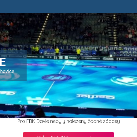
E
chovice
Pro FBK Davle nebyly nalezeny žádné zápasy