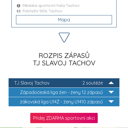
Městská sportovní hala Tachov
Pobřežní 1656, Tachov
Mapa
ROZPIS ZÁPASŮ
TJ SLAVOJ TACHOV
TJ Slavoj Tachov
2 soutěže
Západočeská liga žen - ženy
12 zápasů
žákovská liga U14Ž - ženy U14
10 zápasů
Přidej ZDARMA sportovní akci