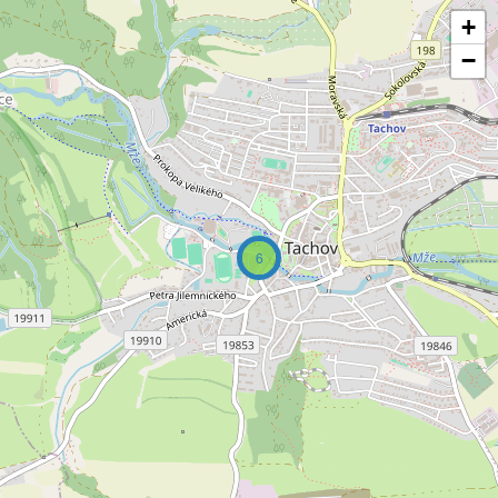
+
−
6