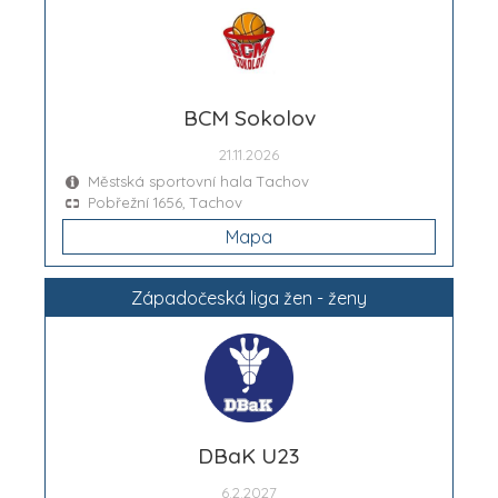
BCM Sokolov
21.11.2026
Městská sportovní hala Tachov
Pobřežní 1656, Tachov
Mapa
Západočeská liga žen - ženy
DBaK U23
6.2.2027