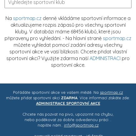
Na
sportmap.cz
denně vkládáme sportovní informace a
aktualizujeme rozpis zápasů pro všechny sportovní
kluby. V databázi máme 68456 klubů, které jsou
připraveny pro vyhledání. - Na hlavní straně
sportmap.cz
můžete vyhledat pomocí zadání adresy všechny
sportovní akce ve vaší blízkosti. Chcete přidat vlastní
sportovní akci? Využijte zdarma naší
ADMINISTRACI
pro
sportovní akce.
Pořádáte sportovní akce ve vašem městě. Na
sportmap.cz
můžete přidat sportovní akci
ZDARMA
. Více informací získáte zde:
ADMINISTRACE SPORTOVNÍ AKCE
Chcete nás pozvat na pivo, upozornit na chybu,
nebo poděkovat za dobře odvedenou práci ..
napište nám..
info@sportmap.cz
– nemusíš pořád sportovat .. jdi fandit -