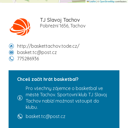
Leaflet
|
©
OpenStreetMap
contributors
TJ Slavoj Tachov
Pobřežní 1656, Tachov
http://baskettachov.tode.cz/
basket.tc@post.cz
775286936
Chceš začít hrát basketbal?
Pro všechny zájemce o basketbal ve
městě Tachov. Sportovní klub TJ Slavoj
Tachov nabízí možnost vstoupit do
klubu.
basket.tc@post.cz