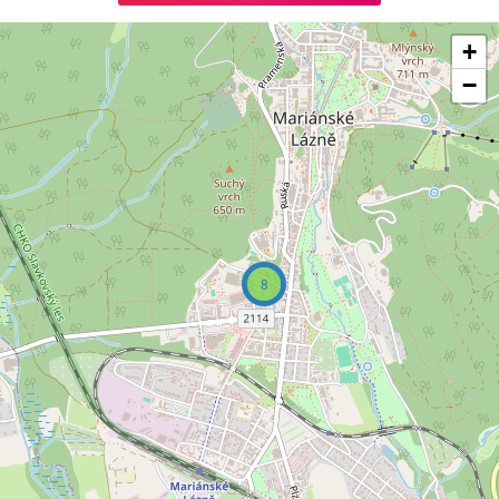
+
−
8