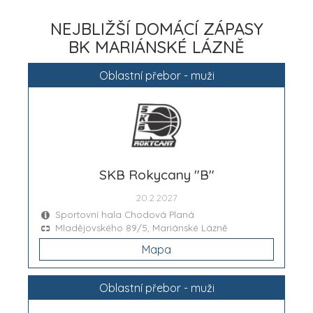
NEJBLIŽŠÍ DOMÁCÍ ZÁPASY
BK MARIÁNSKÉ LÁZNĚ
Oblastní přebor - muži
SKB Rokycany "B"
20.2.2027
Sportovní hala Chodová Planá
Mladějovského 89/5, Mariánské Lázně
Mapa
Oblastní přebor - muži