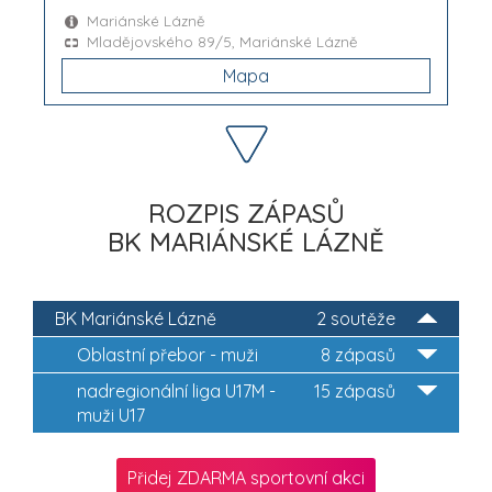
Mariánské Lázně
Mladějovského 89/5, Mariánské Lázně
Mapa
ROZPIS ZÁPASŮ
BK MARIÁNSKÉ LÁZNĚ
BK Mariánské Lázně
2 soutěže
Oblastní přebor - muži
8 zápasů
nadregionální liga U17M -
15 zápasů
muži U17
Přidej ZDARMA sportovní akci