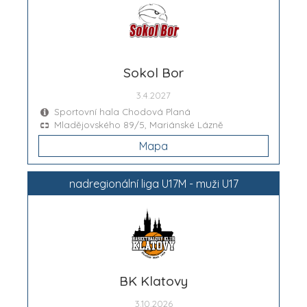
Sokol Bor
3.4.2027
Sportovní hala Chodová Planá
Mladějovského 89/5, Mariánské Lázně
Mapa
nadregionální liga U17M - muži U17
BK Klatovy
3.10.2026