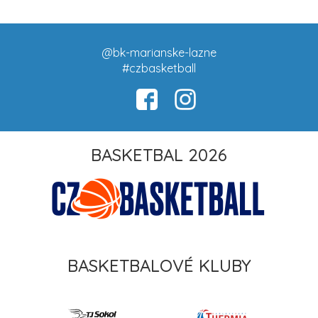
@bk-marianske-lazne
#czbasketball
BASKETBAL 2026
BASKETBALOVÉ KLUBY