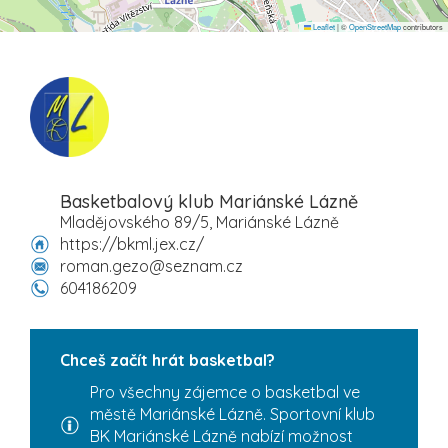
Leaflet
|
©
OpenStreetMap
contributors
Basketbalový klub Mariánské Lázně
Mladějovského 89/5, Mariánské Lázně
https://bkml.jex.cz/
roman.gezo@seznam.cz
604186209
Chceš začít hrát basketbal?
Pro všechny zájemce o basketbal ve
městě Mariánské Lázně. Sportovní klub
BK Mariánské Lázně nabízí možnost