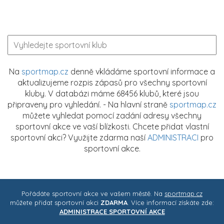
Na
sportmap.cz
denně vkládáme sportovní informace a
aktualizujeme rozpis zápasů pro všechny sportovní
kluby. V databázi máme 68456 klubů, které jsou
připraveny pro vyhledání. - Na hlavní straně
sportmap.cz
můžete vyhledat pomocí zadání adresy všechny
sportovní akce ve vaší blízkosti. Chcete přidat vlastní
sportovní akci? Využijte zdarma naší
ADMINISTRACI
pro
sportovní akce.
Pořádáte sportovní akce ve vašem městě. Na
sportmap.cz
můžete přidat sportovní akci
ZDARMA
. Více informací získáte zde:
ADMINISTRACE SPORTOVNÍ AKCE