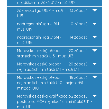
mladších minižáků U12 - muži U12
žákovská liga U15M - muži
13 zápasů
U15
nadregionální liga U19M -
10 zápasů
muži U19
nadregionální liga U15M -
14 zápasů
muži U15
Moravskoslezský přebor
20 zápasů
starších minižáků U13 - muži U13
Moravskoslezský přebor
20 zápasů
nejmladších minižáků U11 - muži U11
Moravskoslezský přebor
18 zápasů
nejmladších minižáků U10 - nejmladší
minižáci U10
Moravskoslezská kvalifikace o
2 zápasy
postup na MČR nejmladších minižáků U11 -
muži U11