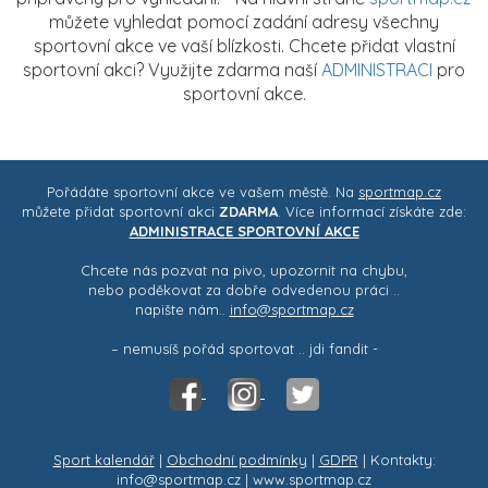
můžete vyhledat pomocí zadání adresy všechny
sportovní akce ve vaší blízkosti. Chcete přidat vlastní
sportovní akci? Využijte zdarma naší
ADMINISTRACI
pro
sportovní akce.
Pořádáte sportovní akce ve vašem městě. Na
sportmap.cz
můžete přidat sportovní akci
ZDARMA
. Více informací získáte zde:
ADMINISTRACE SPORTOVNÍ AKCE
Chcete nás pozvat na pivo, upozornit na chybu,
nebo poděkovat za dobře odvedenou práci ..
napište nám..
info@sportmap.cz
– nemusíš pořád sportovat .. jdi fandit -
Sport kalendář
|
Obchodní podmínky
|
GDPR
| Kontakty:
info@sportmap.cz | www.sportmap.cz