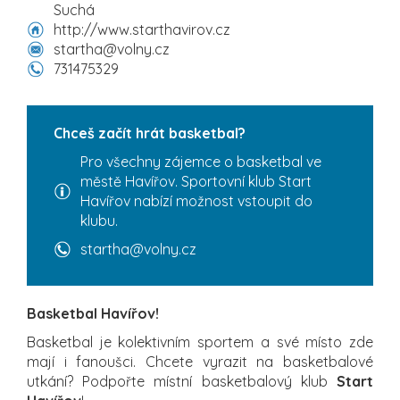
Suchá
http://www.starthavirov.cz
startha@volny.cz
731475329
Chceš začít hrát basketbal?
Pro všechny zájemce o basketbal ve
městě Havířov. Sportovní klub Start
Havířov nabízí možnost vstoupit do
klubu.
startha@volny.cz
Basketbal Havířov!
Basketbal je kolektivním sportem a své místo zde
mají i fanoušci. Chcete vyrazit na basketbalové
utkání? Podpořte místní basketbalový klub
Start