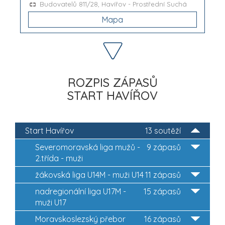
Budovatelů 811/28, Havířov - Prostřední Suchá
Mapa
ROZPIS ZÁPASŮ
START HAVÍŘOV
Start Havířov
13 soutěží
Severomoravská liga mužů -
9 zápasů
2.třída - muži
žákovská liga U14M - muži U14
11 zápasů
nadregionální liga U17M -
15 zápasů
muži U17
Moravskoslezský přebor
16 zápasů