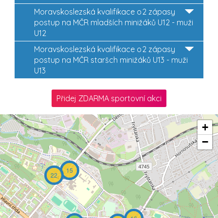
Moravskoslezská kvalifikace o
2 zápasy
postup na MČR mladších minižáků U12 - muži
U12
Moravskoslezská kvalifikace o
2 zápasy
postup na MČR staršch minižáků U13 - muži
U13
Přidej ZDARMA sportovní akci
+
−
15
22