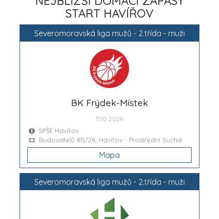
NEJBLIŽŠÍ DOMÁCÍ ZÁPASY
START HAVÍŘOV
Severomoravská liga mužů - 2.třída - muži
BK Frýdek-Místek
11.10.2026
SPŠE Havířov
Budovatelů 811/28, Havířov - Prostřední Suchá
Mapa
Severomoravská liga mužů - 2.třída - muži