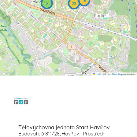
16
5
22
Leaflet
|
©
OpenStreetMap
contributors
Tělovýchovná jednota Start Havířov
Budovatelů 811/28, Havířov - Prostřední