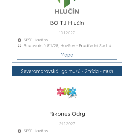
BO TJ Hlučín
10.1.2027
SPŠE Havířov
Budovatelů 811/28, Havířov - Prostřední Suchá
Mapa
Severomoravská liga mužů - 2.třída - muži
Rikones Odry
24.1.2027
SPŠE Havířov