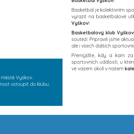
Basketbal Vyškov!
Basketbal je kolektivním sp
vyrazit na basketbalové ut
Vyškov
!
Basketbalový klub Vyškov
soutěží. Připravili jsme akt
ale i všech dalších sportovníc
Přemýšlíte, kdy a kam z
sportovních událostí, u kt
ve vašem okolí v našem
kal
 městě Vyškov.
nost vstoupit do klubu.