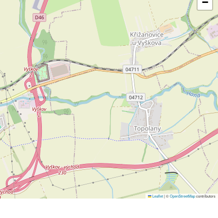
−
Leaflet
|
©
OpenStreetMap
contributors