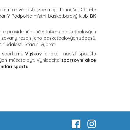
ortem a své místo zde mají i fanoušci. Chcete
kání? Podpořte místní basketbalový klub
BK
je pravidelným účastníkem basketbalových
ualizovaný rozpis jeho basketbalových zápasů,
h událostí. Stačí si vybrat.
a sportem?
Vyškov
a okolí nabízí spoustu
erých můžete být. Vyhledejte
sportovní akce
endáři sportu
.