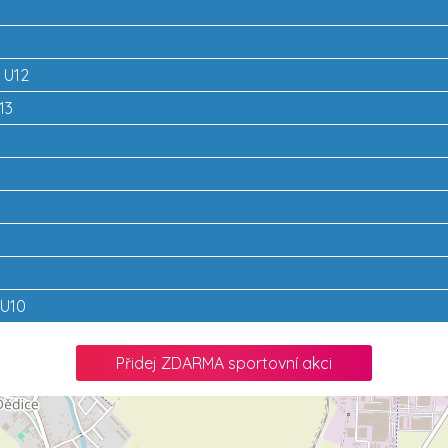
 U12
13
 U10
Přidej ZDARMA sportovní akci