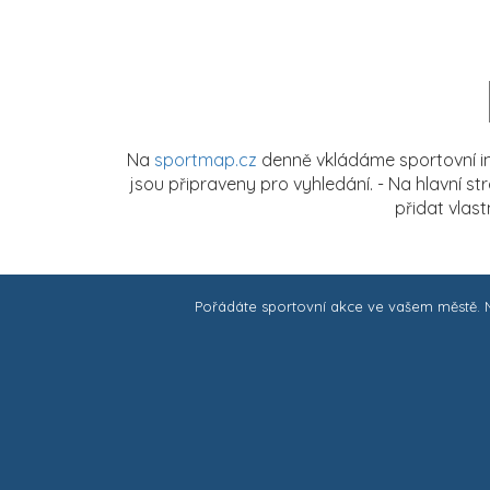
Na
sportmap.cz
denně vkládáme sportovní in
jsou připraveny pro vyhledání. - Na hlavní s
přidat vlas
Pořádáte sportovní akce ve vašem městě.