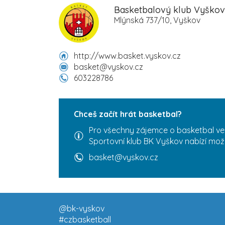
Basketbalový klub Vyškov
Mlýnská 737/10, Vyškov
http://www.basket.vyskov.cz
basket@vyskov.cz
603228786
Chceš začít hrát basketbal?
Pro všechny zájemce o basketbal ve
Sportovní klub BK Vyškov nabízí mož
basket@vyskov.cz
@bk-vyskov
#czbasketball