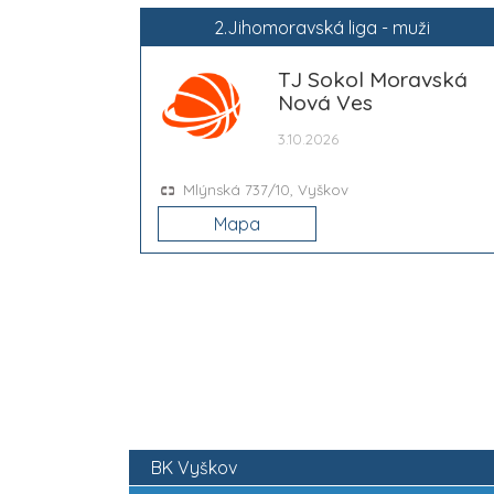
2.Jihomoravská liga - muži
TJ Sokol Moravská
Nová Ves
3.10.2026
Mlýnská 737/10, Vyškov
Mapa
BK Vyškov