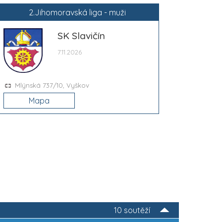
2.Jihomoravská liga - muži
SK Slavičín
7.11.2026
Mlýnská 737/10, Vyškov
Mapa
10 soutěží