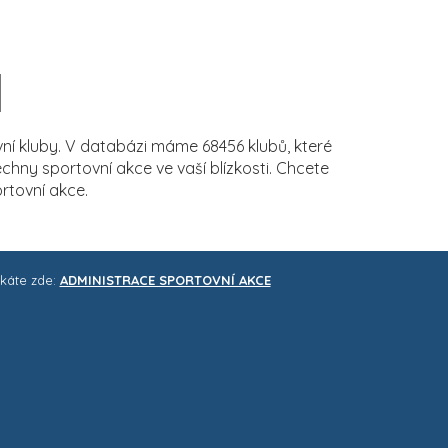
í kluby. V databázi máme 68456 klubů, které
ny sportovní akce ve vaší blízkosti. Chcete
rtovní akce.
skáte zde:
ADMINISTRACE SPORTOVNÍ AKCE