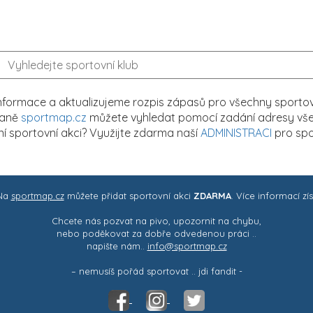
formace a aktualizujeme rozpis zápasů pro všechny sportovn
traně
sportmap.cz
můžete vyhledat pomocí zadání adresy všech
tní sportovní akci? Využijte zdarma naší
ADMINISTRACI
pro spo
 Na
sportmap.cz
můžete přidat sportovní akci
ZDARMA
. Více informací zí
Chcete nás pozvat na pivo, upozornit na chybu,
nebo poděkovat za dobře odvedenou práci ..
napište nám..
info@sportmap.cz
– nemusíš pořád sportovat .. jdi fandit -