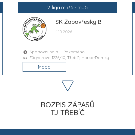
2. liga mužů - muži
SK Žabovřesky B
4.10.2026
Sportovní hala L. Pokorného
Fügnerova 1226/10, Třebíč, Horka-Domky
Mapa
ROZPIS ZÁPASŮ
TJ TŘEBÍČ