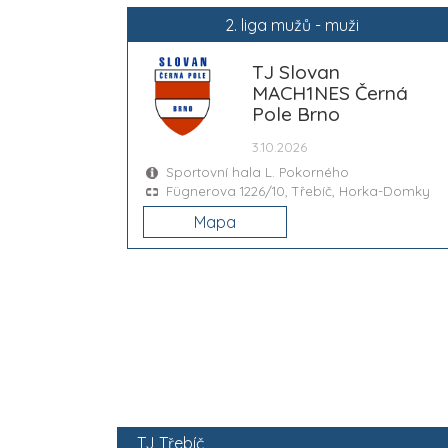
2. liga mužů - muži
TJ Slovan
MACH1NES Černá
Pole Brno
3.10.2026
Sportovní hala L. Pokorného
Fügnerova 1226/10, Třebíč, Horka-Domky
Mapa
TJ Třebíč