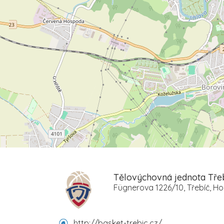
Tělovýchovná jednota Tře
Fügnerova 1226/10, Třebíč, 
http://basket-trebic.cz/