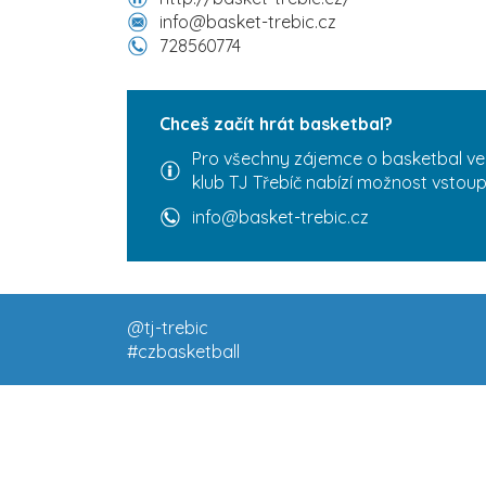
info@basket-trebic.cz
728560774
Chceš začít hrát basketbal?
Pro všechny zájemce o basketbal ve 
klub TJ Třebíč nabízí možnost vstoupi
info@basket-trebic.cz
@tj-trebic
#czbasketball