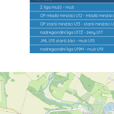
2. liga mužů - muži
OP mladší minižáci U12 - mladší minižáci
OP starší minižáci U13 - starší minižáci U
nadregionální liga U17Ž - ženy U17
JML U15 starší žáci - muži U15
nadregionální liga U19M - muži U19