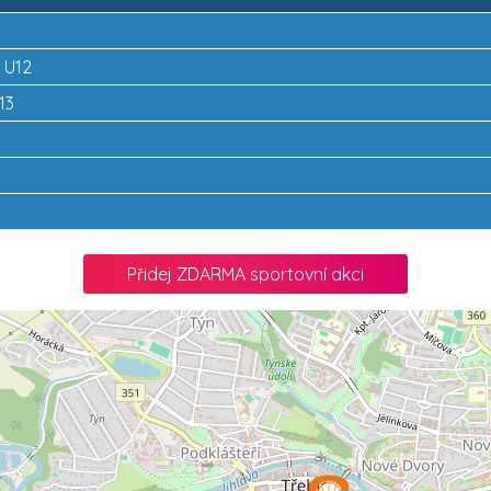
 U12
13
Přidej ZDARMA sportovní akci