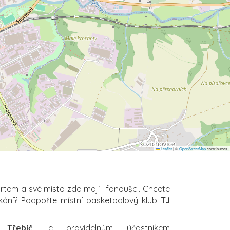
Leaflet
|
©
OpenStreetMap
contributors
ortem a své místo zde mají i fanoušci. Chcete
kání? Podpořte místní basketbalový klub
TJ
 Třebíč
je pravidelným účastníkem