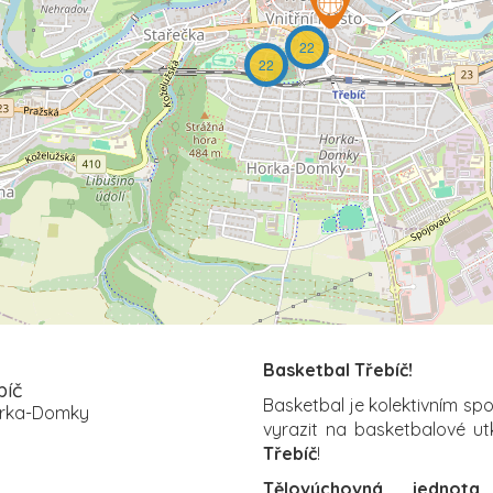
22
22
Basketbal Třebíč!
bíč
Basketbal je kolektivním sp
Horka-Domky
vyrazit na basketbalové ut
Třebíč
!
Tělovýchovná jednota