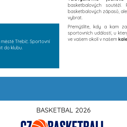
basketbalových soutěží. P
basketbalových zápasů, ale i
vybrat.
Přemýšlíte, kdy a kam 
sportovních událostí, u kt
ve vašem okolí v našem
kal
městě Třebíč. Sportovní
t do klubu.
BASKETBAL 2026