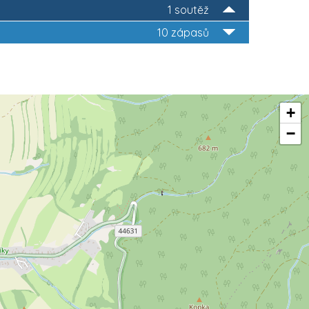
1 soutěž
10 zápasů
+
−