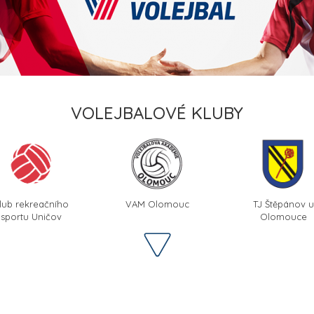
VOLEJBALOVÉ KLUBY
lub rekreačního
VAM Olomouc
TJ Štěpánov u
sportu Uničov
Olomouce