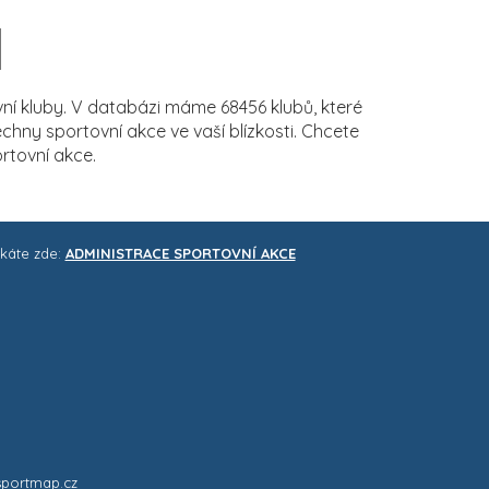
í kluby. V databázi máme 68456 klubů, které
ny sportovní akce ve vaší blízkosti. Chcete
rtovní akce.
skáte zde:
ADMINISTRACE SPORTOVNÍ AKCE
sportmap.cz