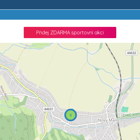
Přidej ZDARMA sportovní akci
4