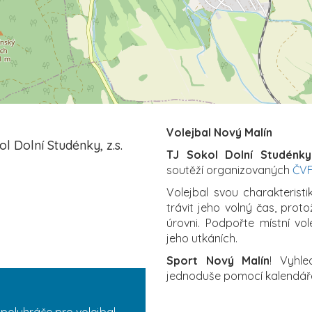
Volejbal Nový Malín
 Dolní Studénky, z.s.
TJ Sokol Dolní Studénky
soutěží organizovaných
ČV
Volejbal svou charakterist
trávit jeho volný čas, proto
úrovni. Podpořte místní vo
jeho utkáních.
Sport Nový Malín
! Vyhle
jednoduše pomocí kalendář
spoluhráče pro volejbal