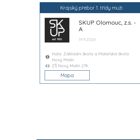
Krajský přebor 1. třídy muži
SKUP Olomouc, z.s. -
A
19.9.2026
Hala: Základní škola a Mateřská škola
Nový Malín
ZŠ Nový Malín 274
Mapa
2