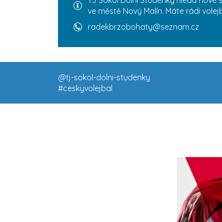
ve městě Nový Malín. Máte rádi volej
radekbrzobohaty@seznam.cz
@tj-sokol-dolni-studenky
#ceskyvolejbal