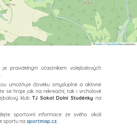
Leaflet
|
©
OpenStreetMap
contributors
je pravidelným účastníkem volejbalových
F
.
ikou umožňuje člověku smysluplně a aktivně
že se hraje jak na rekreační, tak i vrcholové
lejbalový klub
TJ Sokol Dolní Studénky
na
dejte sportovní informace ze svého okolí
e sportu na
sportmap.cz
.