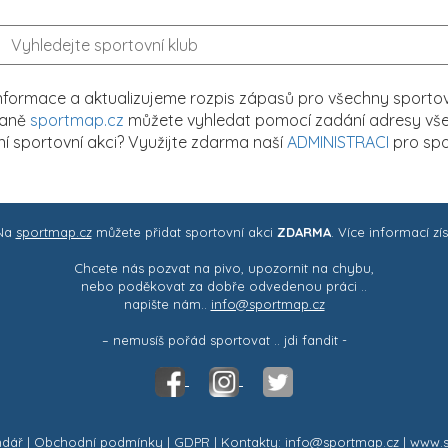
formace a aktualizujeme rozpis zápasů pro všechny sportovn
traně
sportmap.cz
můžete vyhledat pomocí zadání adresy všech
tní sportovní akci? Využijte zdarma naší
ADMINISTRACI
pro spo
 Na
sportmap.cz
můžete přidat sportovní akci
ZDARMA
. Více informací zí
Chcete nás pozvat na pivo, upozornit na chybu,
nebo poděkovat za dobře odvedenou práci ..
napište nám..
info@sportmap.cz
– nemusíš pořád sportovat .. jdi fandit -
ndář
|
Obchodní podmínky
|
GDPR
| Kontakty: info@sportmap.cz | www.