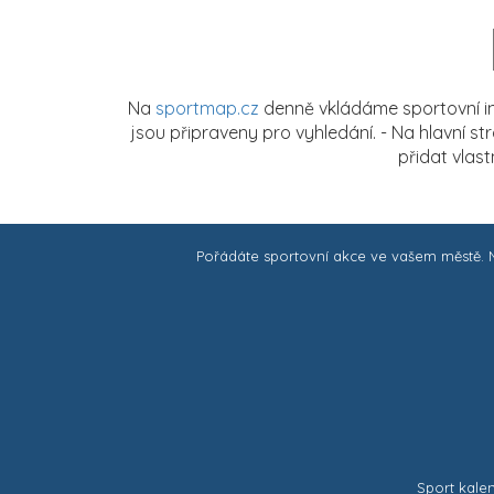
Na
sportmap.cz
denně vkládáme sportovní in
jsou připraveny pro vyhledání. - Na hlavní s
přidat vlas
Pořádáte sportovní akce ve vašem městě.
Sport kale