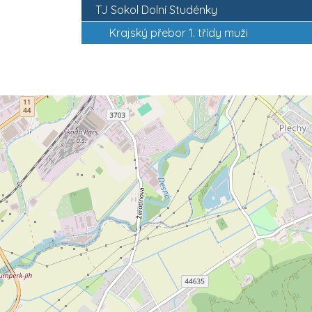
TJ Sokol Dolní Studénky
Krajský přebor 1. třídy muži