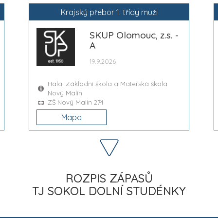
Krajský přebor 1. třídy muži
SKUP Olomouc, z.s. -
A
19.9.2026
Hala: Základní škola a Mateřská škola
Nový Malín
ZŠ Nový Malín 274
Mapa
ROZPIS ZÁPASŮ
TJ SOKOL DOLNÍ STUDÉNKY