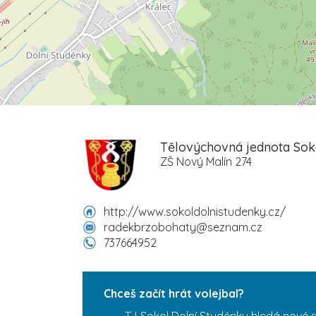
Tělovýchovná jednota Sokol
ZŠ Nový Malín 274
http://www.sokoldolnistudenky.cz/
radekbrzobohaty@seznam.cz
737664952
Chceš začít hrát volejbal?
TJ Sokol Dolní Studénky hledá nové 