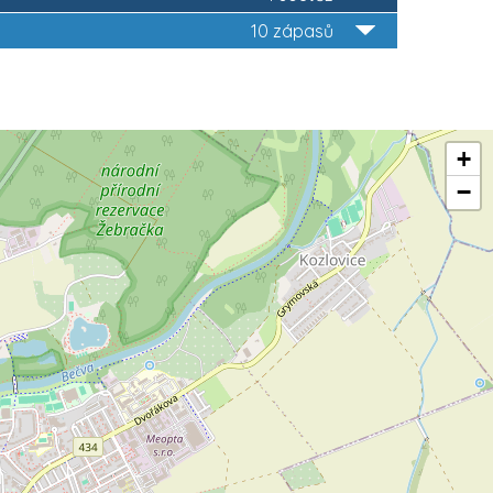
10 zápasů
+
−