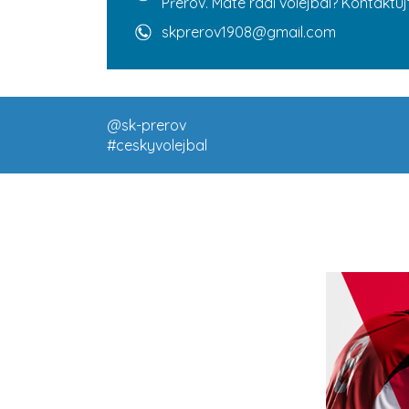
Přerov. Máte rádi volejbal? Kontaktuj
skprerov1908@gmail.com
@sk-prerov
#ceskyvolejbal