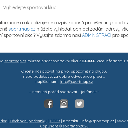
formace a aktualizujeme rozpis zápasů pro všechny sportovn
traně
sportmap.cz
můžete vyhledat pomocí zadání adresy všech
tní sportovní akci? Využijte zdarma naší
ADMINISTRACI
pro spo
 Na
sportmap.cz
můžete přidat sportovní akci
ZDARMA
. Více informací zí
Chcete nás pozvat na pivo, upozornit na chybu,
nebo poděkovat za dobře odvedenou práci ..
napište nám..
info@sportmap.cz
– nemusíš pořád sportovat .. jdi fandit -
ndář
|
Obchodní podmínky
|
GDPR
| Kontakty: info@sportmap.cz | www.
Copyright © sportmap2026