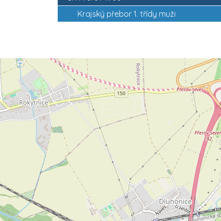
Krajský přebor 1. třídy muži