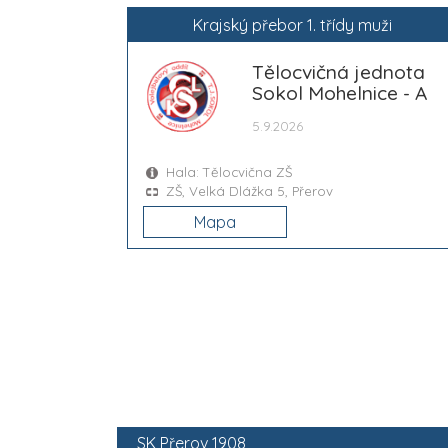
Krajský přebor 1. třídy muži
Tělocvičná jednota
Sokol Mohelnice - A
5.9.2026
Hala: Tělocvična ZŠ
ZŠ, Velká Dlážka 5, Přerov
Mapa
SK Přerov 1908