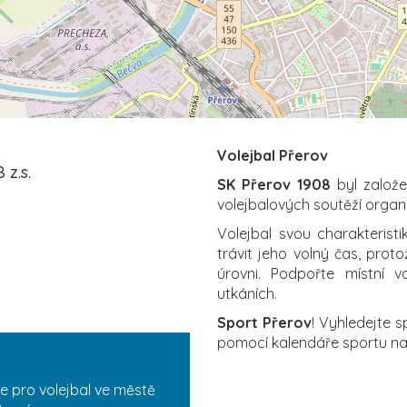
Volejbal Přerov
 z.s.
SK Přerov 1908
byl založe
volejbalových soutěží orga
Volejbal svou charakterist
trávit jeho volný čas, proto
úrovni. Podpořte místní v
utkáních.
Sport Přerov
! Vyhledejte 
pomocí kalendáře sportu n
e pro volejbal ve městě