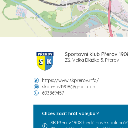
Sportovní klub Přerov 1908
ZŠ, Velká Dlážka 5, Přerov
https://www.skprerov.info/
skprerov1908@gmail.com
603869457
Chceš začít hrát volejbal?
SK Přerov 1908 hledá nové spoluhráč