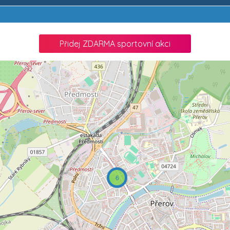
Přidej ZDARMA sportovní akci
6