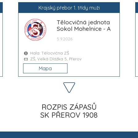
Krajský přebor 1. třídy muži
Tělocvičná jednota
Sokol Mohelnice - A
5.9.2026
Hala: Tělocvična ZŠ
ZŠ, Velká Dlážka 5, Přerov
Mapa
ROZPIS ZÁPASŮ
SK PŘEROV 1908