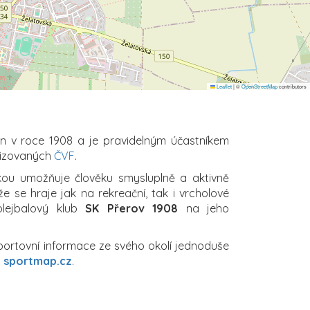
Leaflet
|
©
OpenStreetMap
contributors
n v roce 1908 a je pravidelným účastníkem
nizovaných
ČVF
.
ikou umožňuje člověku smysluplně a aktivně
že se hraje jak na rekreační, tak i vrcholové
olejbalový klub
SK Přerov 1908
na jeho
sportovní informace ze svého okolí jednoduše
a
sportmap.cz
.