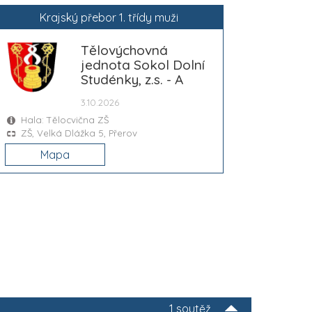
Krajský přebor 1. třídy muži
Tělovýchovná
jednota Sokol Dolní
Studénky, z.s. - A
3.10.2026
Hala: Tělocvična ZŠ
ZŠ, Velká Dlážka 5, Přerov
Mapa
1 soutěž