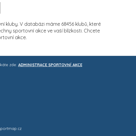
í kluby. V databázi máme 68456 klubů, které
ny sportovní akce ve vaší blízkosti. Chcete
rtovní akce.
skáte zde:
ADMINISTRACE SPORTOVNÍ AKCE
sportmap.cz