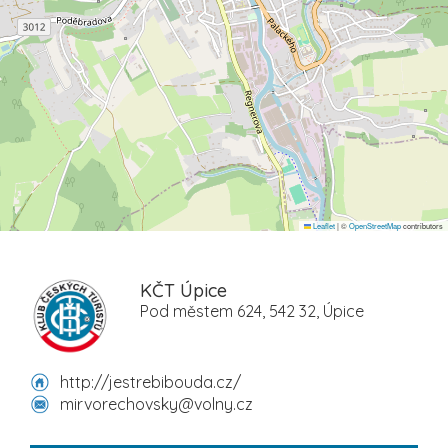
Leaflet
|
©
OpenStreetMap
contributors
KČT Úpice
Pod městem 624, 542 32, Úpice
http://jestrebibouda.cz/
mirvorechovsky@volny.cz