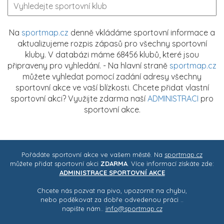
Na
sportmap.cz
denně vkládáme sportovní informace a
aktualizujeme rozpis zápasů pro všechny sportovní
kluby. V databázi máme 68456 klubů, které jsou
připraveny pro vyhledání. - Na hlavní straně
sportmap.cz
můžete vyhledat pomocí zadání adresy všechny
sportovní akce ve vaší blízkosti. Chcete přidat vlastní
sportovní akci? Využijte zdarma naší
ADMINISTRACI
pro
sportovní akce.
Pořádáte sportovní akce ve vašem městě. Na
sportmap.cz
můžete přidat sportovní akci
ZDARMA
. Více informací získáte zde:
ADMINISTRACE SPORTOVNÍ AKCE
Chcete nás pozvat na pivo, upozornit na chybu,
nebo poděkovat za dobře odvedenou práci ..
napište nám..
info@sportmap.cz