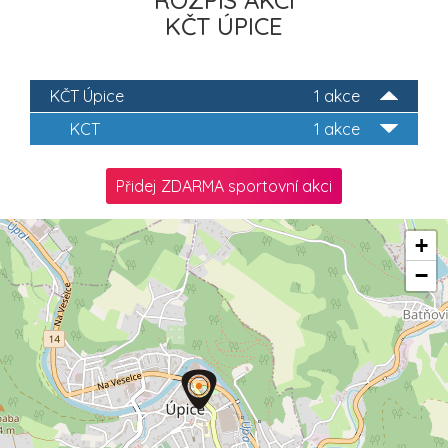
ROZPIS AKCÍ
KČT ÚPICE
KČT Úpice
1 akce
KCT
1 akce
Přidej ZDARMA sportovní akci
+
−