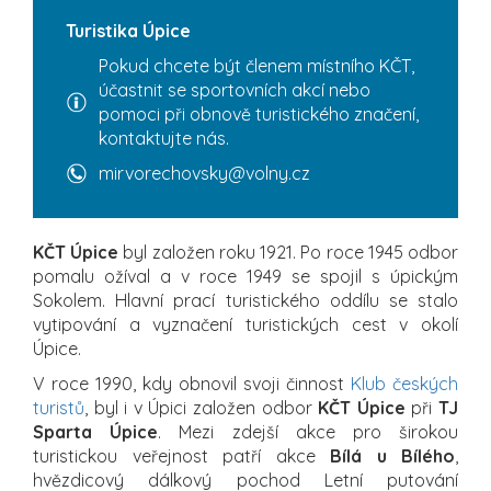
Turistika Úpice
Pokud chcete být členem místního KČT,
účastnit se sportovních akcí nebo
pomoci při obnově turistického značení,
kontaktujte nás.
mirvorechovsky@volny.cz
KČT Úpice
byl založen roku 1921. Po roce 1945 odbor
pomalu ožíval a v roce 1949 se spojil s úpickým
Sokolem. Hlavní prací turistického oddílu se stalo
vytipování a vyznačení turistických cest v okolí
Úpice.
V roce 1990, kdy obnovil svoji činnost
Klub českých
turistů
, byl i v Úpici založen odbor
KČT Úpice
při
TJ
Sparta Úpice
. Mezi zdejší akce pro širokou
turistickou veřejnost patří akce
Bílá u Bílého
,
hvězdicový dálkový pochod Letní putování