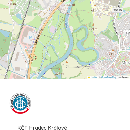
Leaflet
|
©
OpenStreetMap
contributors
KČT Hradec Králové