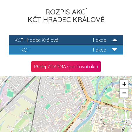
ROZPIS AKCÍ
KČT HRADEC KRÁLOVÉ
KČT Hradec Králové
1 akce
KCT
1 akce
Přidej ZDARMA sportovní akci
+
−