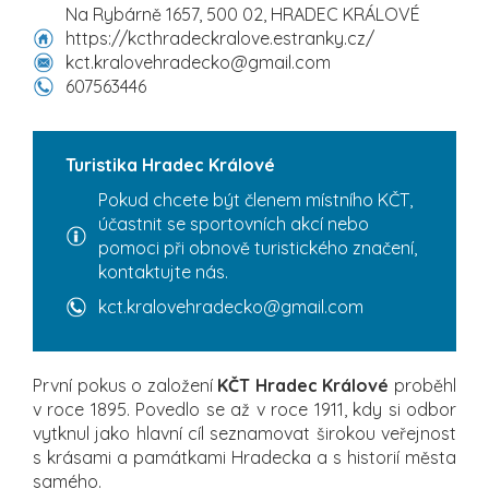
Na Rybárně 1657, 500 02, HRADEC KRÁLOVÉ
https://kcthradeckralove.estranky.cz/
kct.kralovehradecko@gmail.com
607563446
Turistika Hradec Králové
Pokud chcete být členem místního KČT,
účastnit se sportovních akcí nebo
pomoci při obnově turistického značení,
kontaktujte nás.
kct.kralovehradecko@gmail.com
První pokus o založení
KČT Hradec Králové
proběhl
v roce 1895. Povedlo se až v roce 1911, kdy si odbor
vytknul jako hlavní cíl seznamovat širokou veřejnost
s krásami a památkami Hradecka a s historií města
samého.