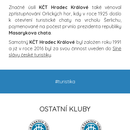
Značné úsilí
KČT Hradec Králové
také věnoval
zpřístupňování Orlických hor, kdy v roce 1925 došlo
k otevření turistické chaty na vrcholu Šerlichu,
pojmenované na počest prvnío prezidenta republiky
Masarykova chata
.
Samotný
KČT Hradec Králové
byl založen roku 1991
a již v roce 2016 byl za svou činnost uveden do
Síně
slávy české turistiky
.
#turistika
OSTATNÍ KLUBY