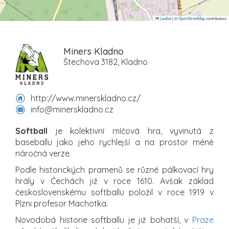
Leaflet
|
©
OpenStreetMap
contributors
Miners Kladno
Štechova 3182, Kladno
http://www.minerskladno.cz/
info@minerskladno.cz
Softball
je kolektivní míčová hra, vyvinutá z
baseballu jako jeho rychlejší a na prostor méně
náročná verze.
Podle historických pramenů se různé pálkovací hry
hrály v Čechách již v roce 1610. Avšak základ
československému softballu položil v roce 1919 v
Plzni profesor Machotka.
Novodobá historie softballu je již bohatší, v
Praze