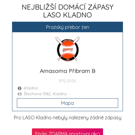
NEJBLIŽŠÍ DOMÁCÍ ZÁPASY
LASO KLADNO
Pražský přebor žen
Amasoma Příbram B
31.12.2025
Kladno
Štechova 3182, Kladno
Mapa
Pro LASO Kladno nebyly nalezeny žádné zápasy
Přidej ZDARMA sportovní akci