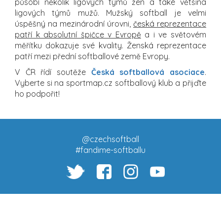
působí několik ligových týmů žen a také většina
ligových týmů mužů. Mužský softball je velmi
úspěšný na mezinárodní úrovni,
česká reprezentace
patří k absolutní špičce v Evropě
a i ve světovém
měřítku dokazuje své kvality. Ženská reprezentace
patří mezi přední softballové země Evropy.
V ČR řídí soutěže
Česká softballová asociace
.
Vyberte si na sportmap.cz softballový klub a přijďte
ho podpořit!
@czechsoftball
#fandime-softballu