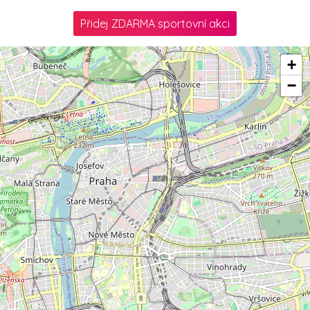
Přidej ZDARMA sportovní akci
+
−