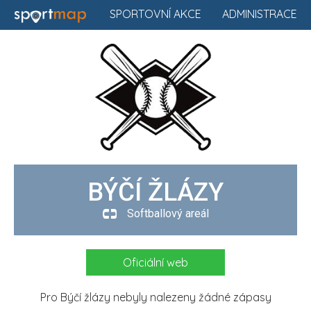
SPORTOVNÍ AKCE
ADMINISTRACE
BÝČÍ ŽLÁZY
Softballový areál
Oficiální web
Pro Býčí žlázy nebyly nalezeny žádné zápasy