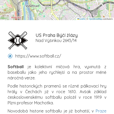
Leaflet
|
©
OpenStreetMap
contributors
US Praha Býčí žlázy
Nad Výšinkou 2643/14
https://www.softball.cz/
Softball
je kolektivní míčová hra, vyvinutá z
baseballu jako jeho rychlejší a na prostor méně
náročná verze.
Podle historických pramenů se různé pálkovací hry
hrály v Čechách již v roce 1610. Avšak základ
československému softballu položil v roce 1919 v
Plzni profesor Machotka.
Novodobá historie softballu je již bohatší, v
Praze