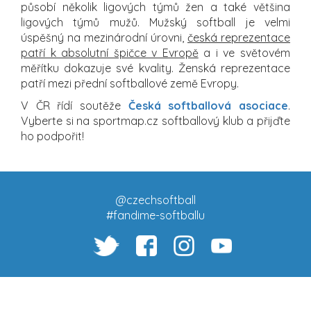
působí několik ligových týmů žen a také většina
ligových týmů mužů. Mužský softball je velmi
úspěšný na mezinárodní úrovni,
česká reprezentace
patří k absolutní špičce v Evropě
a i ve světovém
měřítku dokazuje své kvality. Ženská reprezentace
patří mezi přední softballové země Evropy.
V ČR řídí soutěže
Česká softballová asociace
.
Vyberte si na sportmap.cz softballový klub a přijďte
ho podpořit!
@czechsoftball
#fandime-softballu