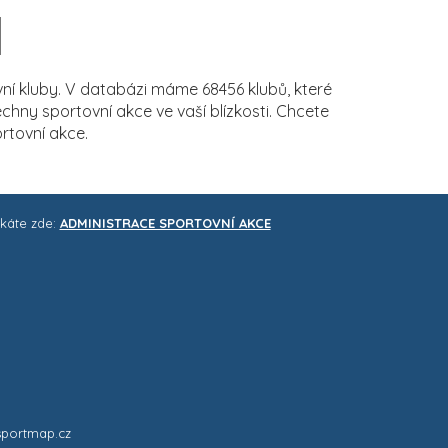
í kluby. V databázi máme 68456 klubů, které
ny sportovní akce ve vaší blízkosti. Chcete
rtovní akce.
skáte zde:
ADMINISTRACE SPORTOVNÍ AKCE
sportmap.cz