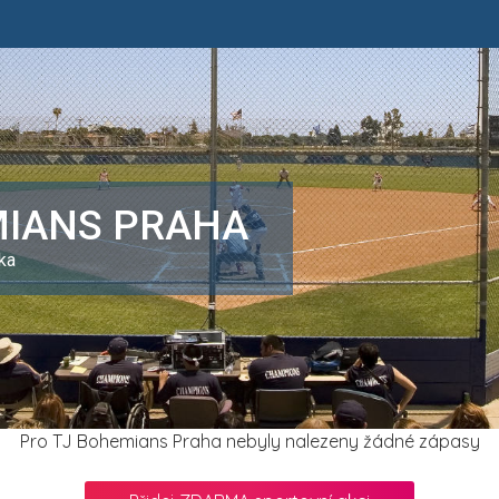
MIANS PRAHA
ka
Pro TJ Bohemians Praha nebyly nalezeny žádné zápasy