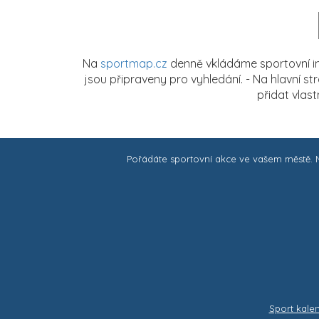
Na
sportmap.cz
denně vkládáme sportovní in
jsou připraveny pro vyhledání. - Na hlavní s
přidat vlas
Pořádáte sportovní akce ve vašem městě.
Sport kale