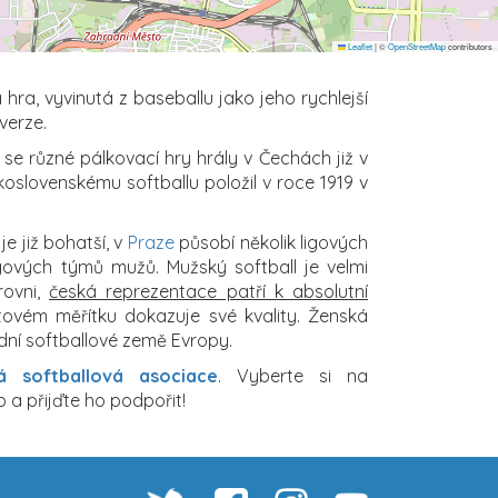
Leaflet
|
©
OpenStreetMap
contributors
 hra, vyvinutá z baseballu jako jeho rychlejší
verze.
se různé pálkovací hry hrály v Čechách již v
koslovenskému softballu položil v roce 1919 v
e již bohatší, v
Praze
působí několik ligových
gových týmů mužů. Mužský softball je velmi
rovni,
česká reprezentace patří k absolutní
tovém měřítku dokazuje své kvality. Ženská
dní softballové země Evropy.
á softballová asociace
. Vyberte si na
 a přijďte ho podpořit!