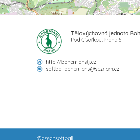
Tělovýchovná jednota Bo
Pod Císařkou, Praha 5
http://bohemianstj.cz
softball.bohemians@seznam.cz
@czechsoftball