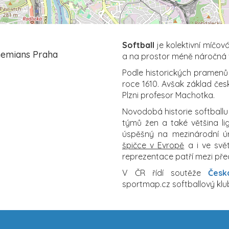
Softball
je kolektivní míčová
hemians Praha
a na prostor méně náročná 
Podle historických pramenů 
roce 1610. Avšak základ čes
Plzni profesor Machotka.
Novodobá historie softballu j
týmů žen a také většina li
úspěšný na mezinárodní ú
špičce v Evropě
a i ve svě
reprezentace patří mezi pře
V ČR řídí soutěže
Česk
sportmap.cz softballový klub