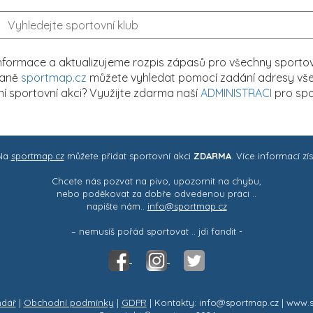
formace a aktualizujeme rozpis zápasů pro všechny sportovn
traně
sportmap.cz
můžete vyhledat pomocí zadání adresy všech
tní sportovní akci? Využijte zdarma naší
ADMINISTRACI
pro spo
 Na
sportmap.cz
můžete přidat sportovní akci
ZDARMA
. Více informací zí
Chcete nás pozvat na pivo, upozornit na chybu,
nebo poděkovat za dobře odvedenou práci ..
napište nám..
info@sportmap.cz
– nemusíš pořád sportovat .. jdi fandit -
ndář
|
Obchodní podmínky
|
GDPR
| Kontakty: info@sportmap.cz | www.