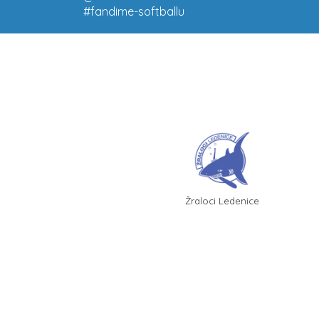
#fandime-softballu
Žraloci Ledenice