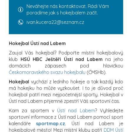
Neváhejte nás kontaktovat. Rádi Vám
poradíme jak s hokejbalem začít.
ivan.kucera22@seznam.cz
Hokejbal Ústí nad Labem
Zaujal Vás hokejbal? Podpořte místní hokejbalový
klub
HSÚ HBC Ještěři Ústí nad Labem
na jeho
domácích zápasech pod hlavičkou
Českomoravského svazu hokejbalu
(ČMSHb).
Hokejbal
vychází z ledního hokeje a tak každý kdo
má hokejku ho může vyzkoušet. I to je důvod proč
hokejbal patří mezi nejpočetnější sporty. Hokejbal v
Ústí nad Labem přijemně zpestří Váš sportovní čas.
Kam za sportem v
Ústí nad Labem
? Vyhledejte
sportovní informace z Ústí nad Labem pomocí sport
kalendáře
sportmap.cz
. Ústí nad Labem je
hokejbalové město! Mezi místní kluby patří
DDM Ústí