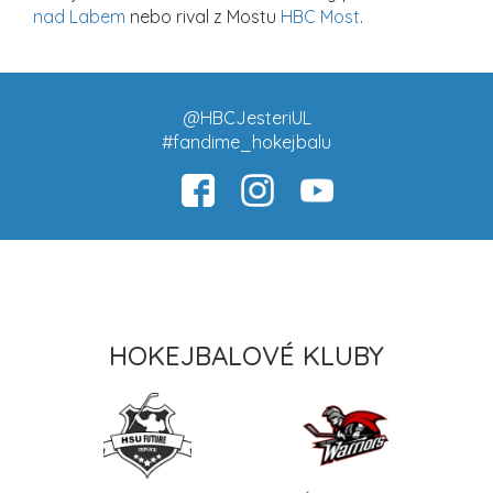
nad Labem
nebo rival z Mostu
HBC Most
.
@HBCJesteriUL
#fandime_hokejbalu
HOKEJBALOVÉ KLUBY