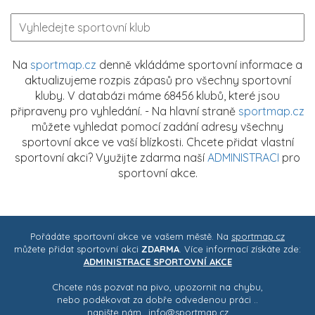
Na
sportmap.cz
denně vkládáme sportovní informace a
aktualizujeme rozpis zápasů pro všechny sportovní
kluby. V databázi máme 68456 klubů, které jsou
připraveny pro vyhledání. - Na hlavní straně
sportmap.cz
můžete vyhledat pomocí zadání adresy všechny
sportovní akce ve vaší blízkosti. Chcete přidat vlastní
sportovní akci? Využijte zdarma naší
ADMINISTRACI
pro
sportovní akce.
Pořádáte sportovní akce ve vašem městě. Na
sportmap.cz
můžete přidat sportovní akci
ZDARMA
. Více informací získáte zde:
ADMINISTRACE SPORTOVNÍ AKCE
Chcete nás pozvat na pivo, upozornit na chybu,
nebo poděkovat za dobře odvedenou práci ..
napište nám..
info@sportmap.cz