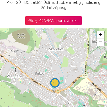
Pro HSÚ HBC Ještěři Ústí nad Labem nebyly nalezeny
žádné zápasy
Přidej ZDARMA sportovní akci
+
−
10