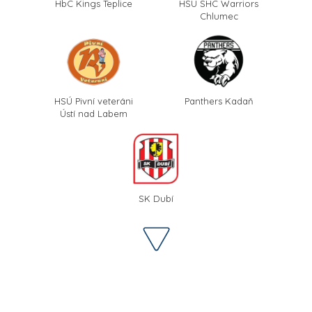
HbC Kings Teplice
HSÚ SHC Warriors
Chlumec
HSÚ Pivní veteráni
Panthers Kadaň
Ústí nad Labem
SK Dubí