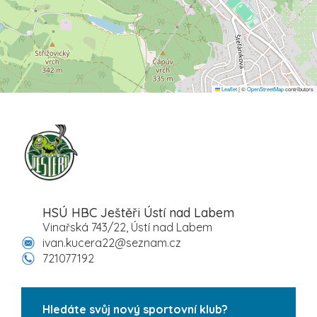
Leaflet
|
©
OpenStreetMap
contributors
HSÚ HBC Ještěři Ústí nad Labem
Vinařská 743/22, Ústí nad Labem
ivan.kucera22@seznam.cz
721077192
Hledáte svůj nový sportovní klub?