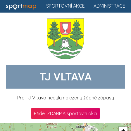
SPORTOVNÍ AKCE
ADMINISTRACE
TJ VLTAVA
Pro TJ Vltava nebyly nalezeny žádné zápasy
Přidej ZDARMA sportovní akci
+