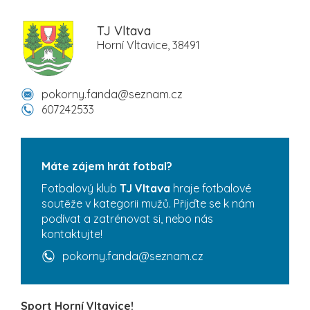
TJ Vltava
Horní Vltavice, 38491
pokorny.fanda@seznam.cz
607242533
Máte zájem hrát fotbal?
Fotbalový klub
TJ Vltava
hraje fotbalové
soutěže v kategorii mužů. Přijďte se k nám
podívat a zatrénovat si, nebo nás
kontaktujte!
pokorny.fanda@seznam.cz
Sport Horní Vltavice!