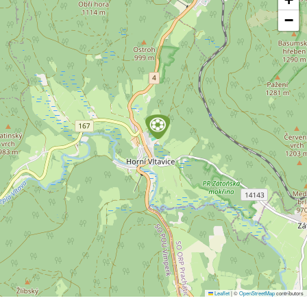
−
Leaflet
|
©
OpenStreetMap
contributors