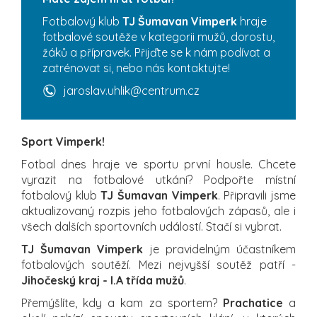
Fotbalový klub
TJ Šumavan Vimperk
hraje
fotbalové soutěže v kategorii mužů, dorostu,
žáků a přípravek. Přijďte se k nám podívat a
zatrénovat si, nebo nás kontaktujte!
jaroslav.uhlik@centrum.cz
Sport Vimperk!
Fotbal dnes hraje ve sportu první housle. Chcete
vyrazit na fotbalové utkání? Podpořte místní
fotbalový klub
TJ Šumavan Vimperk
. Připravili jsme
aktualizovaný rozpis jeho fotbalových zápasů, ale i
všech dalších sportovních událostí. Stačí si vybrat.
TJ Šumavan Vimperk
je pravidelným účastníkem
fotbalových soutěží. Mezi nejvyšší soutěž patří -
Jihočeský kraj - I.A třída mužů
.
Přemýšlíte, kdy a kam za sportem?
Prachatice
a