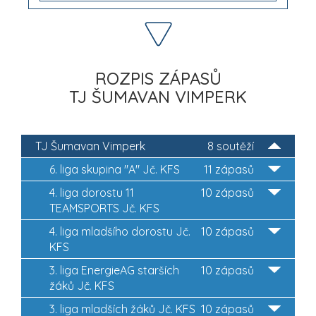
ROZPIS ZÁPASŮ
TJ ŠUMAVAN VIMPERK
TJ Šumavan Vimperk
8 soutěží
6. liga skupina "A" Jč. KFS
11 zápasů
4. liga dorostu 11
10 zápasů
TEAMSPORTS Jč. KFS
4. liga mladšího dorostu Jč.
10 zápasů
KFS
3. liga EnergieAG starších
10 zápasů
žáků Jč. KFS
3. liga mladších žáků Jč. KFS
10 zápasů