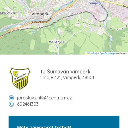
Leaflet
|
©
OpenStreetMap
contributors
TJ Šumavan Vimperk
1.máje 321, Vimperk, 38501
jaroslav.uhlik@centrum.cz
602461303
Máte zájem hrát fotbal?