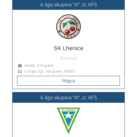
6. liga skupina "A" Jč. KFS
SK Lhenice
15.8.2026
Hřiště: Vimperk
1.máje 321, Vimperk, 38501
Mapa
6. liga skupina "A" Jč. KFS