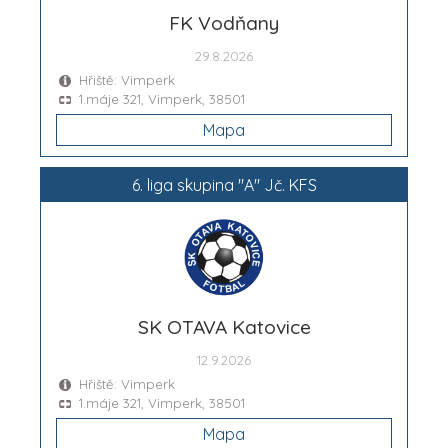
FK Vodňany
29.8.2026
Hřiště: Vimperk
1.máje 321, Vimperk, 38501
Mapa
6. liga skupina "A" Jč. KFS
SK OTAVA Katovice
12.9.2026
Hřiště: Vimperk
1.máje 321, Vimperk, 38501
Mapa