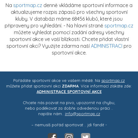
Na
sportmap.cz
denně vkládáme sportovní informace a
aktualizujeme rozpis zápasů pro všechny sportovní
kluby. V databázi máme 68456 klubů, které jsou
připraveny pro vyhledání. - Na hlavní straně
sportmap.cz
můžete vyhledat pomocí zadání adresy všechny
sportovní akce ve vaší blízkosti. Chcete přidat vlastní
sportovní akci? Využijte zdarma naší
ADMINISTRACI
pro
sportovní akce.
Pořádáte sportovní akce ve vašem městě. Na
sportmap.cz
můžete přidat sportovní akci
ZDARMA
. Více informací získáte zde:
ADMINISTRACE SPORTOVNÍ AKCE
Chcete nás pozvat na pivo, upozornit na chybu,
nebo poděkovat za dobře odvedenou práci ..
napište nám..
info@sportmap.cz
– nemusíš pořád sportovat .. jdi fandit -