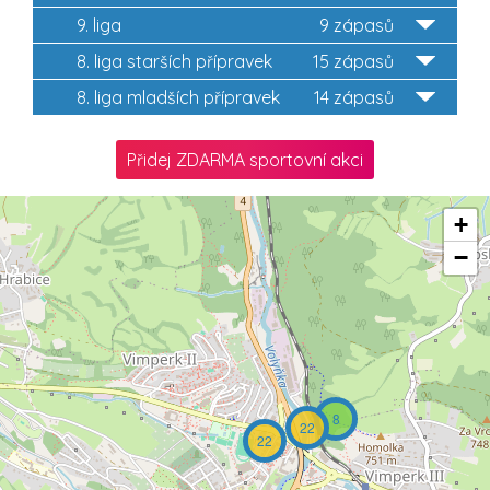
9. liga
9 zápasů
8. liga starších přípravek
15 zápasů
8. liga mladších přípravek
14 zápasů
Přidej ZDARMA sportovní akci
+
−
8
22
22