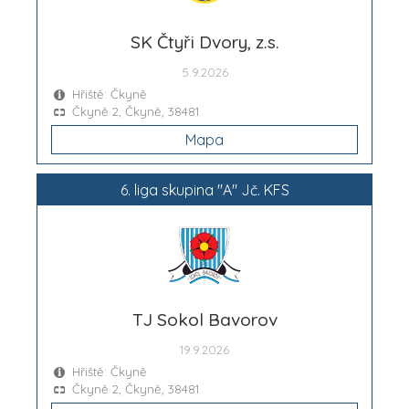
SK Čtyři Dvory, z.s.
5.9.2026
Hřiště: Čkyně
Čkyně 2, Čkyně, 38481
Mapa
6. liga skupina "A" Jč. KFS
TJ Sokol Bavorov
19.9.2026
Hřiště: Čkyně
Čkyně 2, Čkyně, 38481