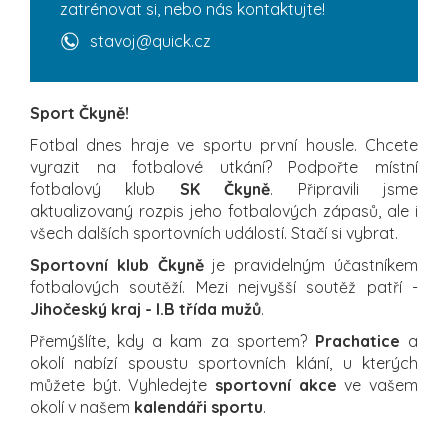
zatrénovat si, nebo nás kontaktujte!
stavoj@quick.cz
Sport Čkyně!
Fotbal dnes hraje ve sportu první housle. Chcete
vyrazit na fotbalové utkání? Podpořte místní
fotbalový klub
SK Čkyně
. Připravili jsme
aktualizovaný rozpis jeho fotbalových zápasů, ale i
všech dalších sportovních událostí. Stačí si vybrat.
Sportovní klub Čkyně
je pravidelným účastníkem
fotbalových soutěží. Mezi nejvyšší soutěž patří -
Jihočeský kraj - I.B třída mužů
.
Přemýšlíte, kdy a kam za sportem?
Prachatice
a
okolí nabízí spoustu sportovních klání, u kterých
můžete být. Vyhledejte
sportovní akce
ve vašem
okolí v našem
kalendáři sportu
.