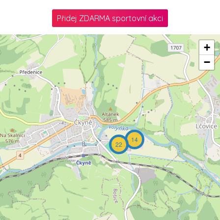
Přidej ZDARMA sportovní akci
+
−
14
22