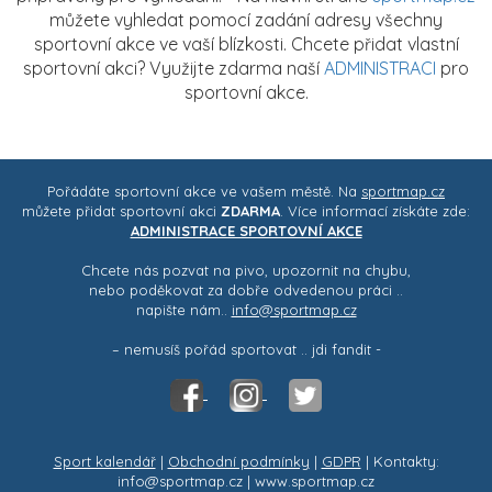
můžete vyhledat pomocí zadání adresy všechny
sportovní akce ve vaší blízkosti. Chcete přidat vlastní
sportovní akci? Využijte zdarma naší
ADMINISTRACI
pro
sportovní akce.
Pořádáte sportovní akce ve vašem městě. Na
sportmap.cz
můžete přidat sportovní akci
ZDARMA
. Více informací získáte zde:
ADMINISTRACE SPORTOVNÍ AKCE
Chcete nás pozvat na pivo, upozornit na chybu,
nebo poděkovat za dobře odvedenou práci ..
napište nám..
info@sportmap.cz
– nemusíš pořád sportovat .. jdi fandit -
Sport kalendář
|
Obchodní podmínky
|
GDPR
| Kontakty:
info@sportmap.cz | www.sportmap.cz