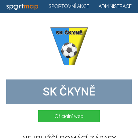
SPORTOVNÍ AKCE
ADMINISTRACE
SK ČKYNĚ
Oficiální web