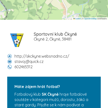
Leaflet
|
©
OpenStreetMap
contributors
Sportovní klub Čkyně
Čkyně 2, Čkyně, 38481
http://skckyne.websnadno.cz/
stavoj@quick.cz
602465312
Máte zájem hrát fotbal?
Fotbalový klub
SK Čkyně
hraje fotbalové
soutěže v kategorii mužů, dorostu, žáků a
staré gardy. Přijďte se k nám podívat a