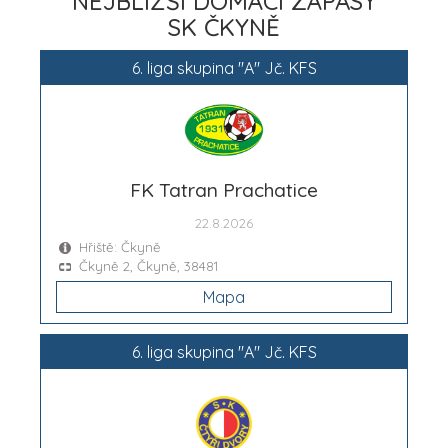
NEJBLIŽŠÍ DOMÁCÍ ZÁPASY
SK ČKYNĚ
6. liga skupina "A" Jč. KFS
FK Tatran Prachatice
22.8.2026
Hřiště: Čkyně
Čkyně 2, Čkyně, 38481
Mapa
6. liga skupina "A" Jč. KFS