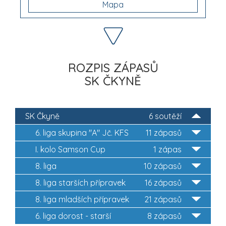
Mapa
ROZPIS ZÁPASŮ
SK ČKYNĚ
SK Čkyně
6 soutěží
6. liga skupina "A" Jč. KFS
11 zápasů
I. kolo Samson Cup
1 zápas
8. liga
10 zápasů
8. liga starších přípravek
16 zápasů
8. liga mladších přípravek
21 zápasů
6. liga dorost - starší
8 zápasů