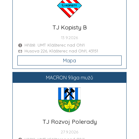
TJ Kopisty B
13.9.2026
Hřiště: UMT Klášterec nad Ohří
Husova 226, Klášterec nad Ohří, 43151
Mapa
MACRON 9.liga mužů
TJ Rozvoj Polerady
27.9.2026