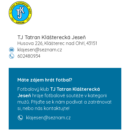
TJ Tatran Klášterecká Jeseň
Husova 226, Klášterec nad Ohří, 43151
klajesen@seznam.cz
602480934
Máte zájem hrát fotbal?
Fotbalový klub
TJ Tatran Klášterecká
Jeseň
hraje fotbalové soutěže v kategorii
mužů. Přijďte se k nám podívat a zatrénovat
si, nebo nás kontaktujte!
klajesen@seznam.cz