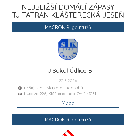
NEJBLIŽŠÍ DOMÁCÍ ZÁPASY
TJ TATRAN KLÁŠTERECKÁ JESEŇ
MACRON 9.liga mužů
TJ Sokol Údlice B
23.8.2026
Hřiště: UMT Klášterec nad Ohří
Husova 226, Klášterec nad Ohří, 43151
Mapa
MACRON 9.liga mužů