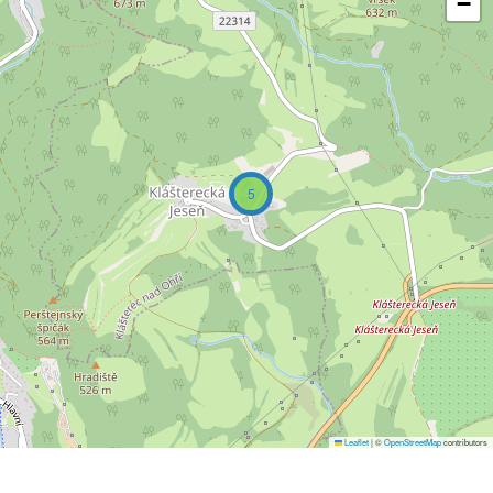
−
5
Leaflet
|
©
OpenStreetMap
contributors