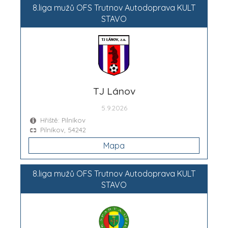
8.liga mužů OFS Trutnov Autodoprava KULT
STAVO
TJ Lánov
5.9.2026
Hřiště: Pilníkov
Pilníkov, 54242
Mapa
8.liga mužů OFS Trutnov Autodoprava KULT
STAVO