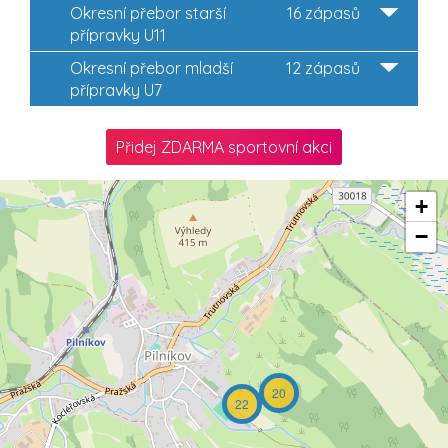
Okresní přebor starší
16 zápasů
přípravky U11
Okresní přebor mladší
12 zápasů
přípravky U7
Přidej ZDARMA sportovní akci
+
−
20
22