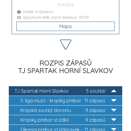
12.9.2026
Hřiště: H.Slavkov
Sportovní 868, Horní Slavkov, 35731
Mapa
ROZPIS ZÁPASŮ
TJ SPARTAK HORNÍ SLAVKOV
TJ Spartak Horní Slavkov
5 soutěží
5. liga mužů - krajský přebor
11 zápasů
Krajská soutěž dorostu
9 zápasů
Krajský přebor st.žáků
9 zápasů
Okresní přebor st.přípravek -
11 zápasů