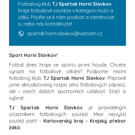
Fotbalový klub
TJ Spartak Horní Slavkov
hraje fotbalové soutěže v kategorii mužů a
žáků. Přijďte se k nám podívat a zatrénovat
si, nebo nás kontaktujte!
spartak.horni.slavkov@seznam.cz
Sport Horní Slavkov!
Fotbal dnes hraje ve sportu první housle. Chcete
vyrazit na fotbalové utkání? Podpořte místní
fotbalový klub
TJ Spartak Horní Slavkov
. Připravili
jsme aktualizovaný rozpis jeho fotbalových zápasů,
ale i všech dalších sportovních událostí. Stačí si
vybrat.
TJ Spartak Horní Slavkov
je pravidelným
účastníkem fotbalových soutěží. Mezi nejvyšší
soutěž patří -
Karlovarský kraj - Krajský přebor
žáků
.