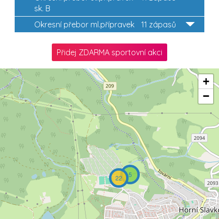
sk. B
Okresní přebor ml.přípravek
11 zápasů
Přidej ZDARMA sportovní akci
+
−
5
22