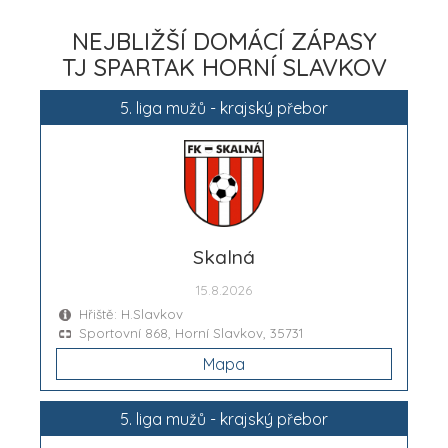
NEJBLIŽŠÍ DOMÁCÍ ZÁPASY
TJ SPARTAK HORNÍ SLAVKOV
5. liga mužů - krajský přebor
Skalná
15.8.2026
Hřiště: H.Slavkov
Sportovní 868, Horní Slavkov, 35731
Mapa
5. liga mužů - krajský přebor