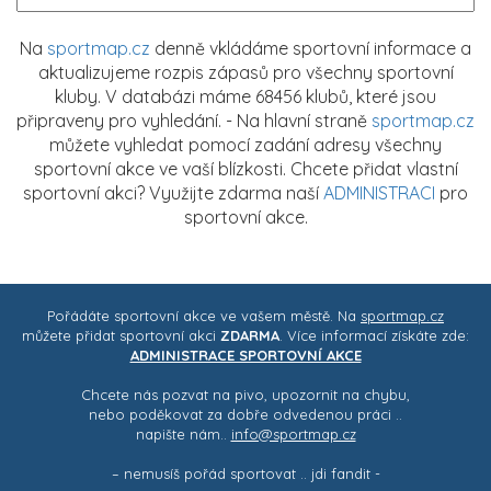
Na
sportmap.cz
denně vkládáme sportovní informace a
aktualizujeme rozpis zápasů pro všechny sportovní
kluby. V databázi máme 68456 klubů, které jsou
připraveny pro vyhledání. - Na hlavní straně
sportmap.cz
můžete vyhledat pomocí zadání adresy všechny
sportovní akce ve vaší blízkosti. Chcete přidat vlastní
sportovní akci? Využijte zdarma naší
ADMINISTRACI
pro
sportovní akce.
Pořádáte sportovní akce ve vašem městě. Na
sportmap.cz
můžete přidat sportovní akci
ZDARMA
. Více informací získáte zde:
ADMINISTRACE SPORTOVNÍ AKCE
Chcete nás pozvat na pivo, upozornit na chybu,
nebo poděkovat za dobře odvedenou práci ..
napište nám..
info@sportmap.cz
– nemusíš pořád sportovat .. jdi fandit -