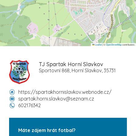
Leaflet
|
©
OpenStreetMap
contributors
TJ Spartak Horní Slavkov
Sportovní 868, Horní Slavkov, 35731
https://spartakhornislavkov.webnode.cz/
spartak.horni.slavkov@seznam.cz
602176342
Máte zájem hrát fotbal?