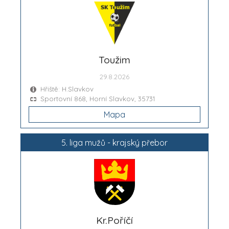
Toužim
29.8.2026
Hřiště: H.Slavkov
Sportovní 868, Horní Slavkov, 35731
Mapa
5. liga mužů - krajský přebor
Kr.Poříčí