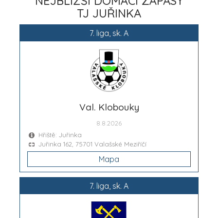
NEJBLIŽŠÍ DOMÁCÍ ZÁPASY
TJ JUŘINKA
7. liga, sk. A
Val. Klobouky
8.8.2026
Hřiště: Juřinka
Juřinka 162, 75701 Valašské Meziříčí
Mapa
7. liga, sk. A