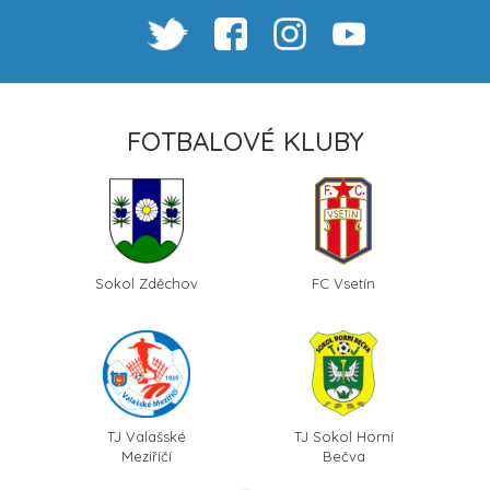
FOTBALOVÉ KLUBY
Sokol Zděchov
FC Vsetín
TJ Valašské
TJ Sokol Horní
Meziříčí
Bečva