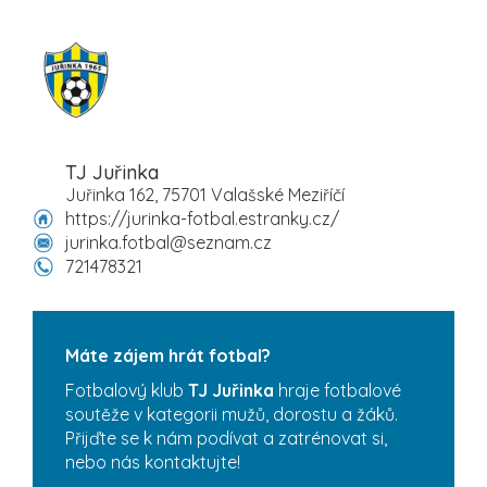
TJ Juřinka
Juřinka 162, 75701 Valašské Meziříčí
https://jurinka-fotbal.estranky.cz/
jurinka.fotbal@seznam.cz
721478321
Máte zájem hrát fotbal?
Fotbalový klub
TJ Juřinka
hraje fotbalové
soutěže v kategorii mužů, dorostu a žáků.
Přijďte se k nám podívat a zatrénovat si,
nebo nás kontaktujte!