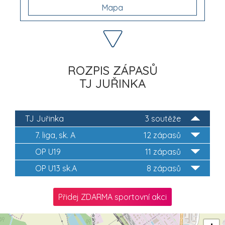
Mapa
ROZPIS ZÁPASŮ
TJ JUŘINKA
TJ Juřinka
3 soutěže
7. liga, sk. A
12 zápasů
OP U19
11 zápasů
OP U13 sk.A
8 zápasů
Přidej ZDARMA sportovní akci