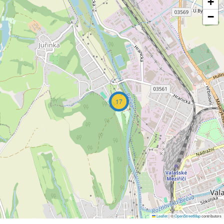
+
−
17
Leaflet
|
©
OpenStreetMap
contributors