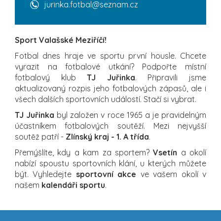
jurinka.fotbal@seznam.cz
Sport Valašské Meziříčí!
Fotbal dnes hraje ve sportu první housle. Chcete
vyrazit na fotbalové utkání? Podpořte místní
fotbalový klub
TJ Juřinka
. Připravili jsme
aktualizovaný rozpis jeho fotbalových zápasů, ale i
všech dalších sportovních událostí. Stačí si vybrat.
TJ Juřinka
byl založen v roce 1965 a je pravidelným
účastníkem fotbalových soutěží. Mezi nejvyšší
soutěž patří -
Zlínský kraj - 1. A třída
.
Přemýšlíte, kdy a kam za sportem?
Vsetín
a okolí
nabízí spoustu sportovních klání, u kterých můžete
být. Vyhledejte
sportovní akce
ve vašem okolí v
našem
kalendáři sportu
.