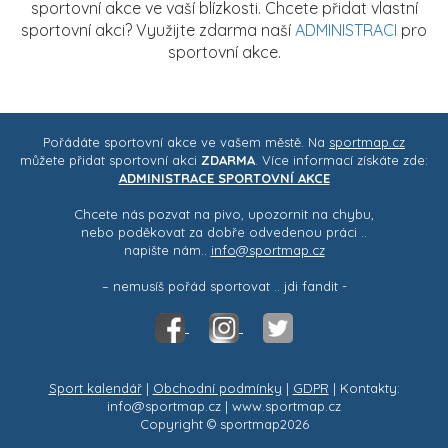
sportovní akce ve vaší blízkosti. Chcete přidat vlastní
sportovní akci? Využijte zdarma naší
ADMINISTRACI
pro
sportovní akce.
Pořádáte sportovní akce ve vašem městě. Na
sportmap.cz
můžete přidat sportovní akci
ZDARMA
. Více informací získáte zde:
ADMINISTRACE SPORTOVNÍ AKCE
Chcete nás pozvat na pivo, upozornit na chybu,
nebo poděkovat za dobře odvedenou práci ..
napište nám..
info@sportmap.cz
– nemusíš pořád sportovat .. jdi fandit -
Sport kalendář
|
Obchodní podmínky
|
GDPR
| Kontakty:
info@sportmap.cz | www.sportmap.cz
Copyright © sportmap2026