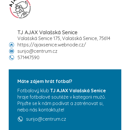
TJ AJAX Valašská Senice
Valašská Senice 175, Valašská Senice, 75614
https://ajaxsenice.webnode.cz/
surijo@centrum.cz
571447590
Máte zájem hrát fotbal?
Fotbalový klub
TJ AJAX Valašská Senice
hraje fotbalové soutěže v kategorii mužů.
Přijďte se k nám podívat a zatrénovat si,
nebo nás kontaktujte!
surijo@centrum.cz