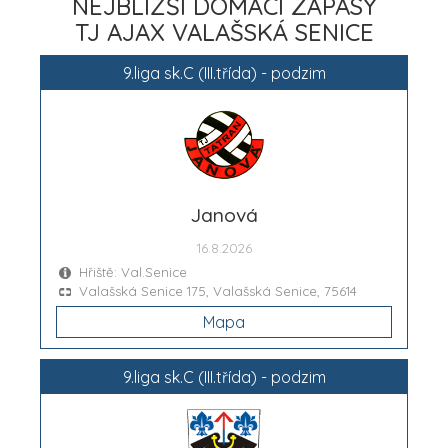
NEJBLIŽŠÍ DOMÁCÍ ZÁPASY
TJ AJAX VALAŠSKÁ SENICE
9.liga sk.C (III.třída) - podzim
Janová
16.8.2026
Hřiště: Val.Senice
Valašská Senice 175, Valašská Senice, 75614
Mapa
9.liga sk.C (III.třída) - podzim