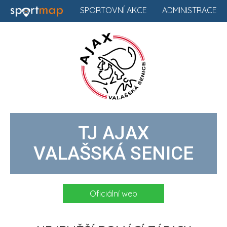
SPORTOVNÍ AKCE
ADMINISTRACE
TJ AJAX
VALAŠSKÁ SENICE
Oficiální web