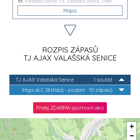
Valašská Senice 175, Valašská Senice, 75614
Mapa
ROZPIS ZÁPASŮ
TJ AJAX VALAŠSKÁ SENICE
TJ AJAX Valašská Senice
1 soutěž
9.liga sk.C (III.třída) - podzim
10 zápasů
Přidej ZDARMA sportovní akci
+
−