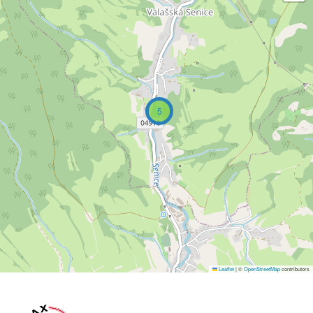
5
Leaflet
|
©
OpenStreetMap
contributors