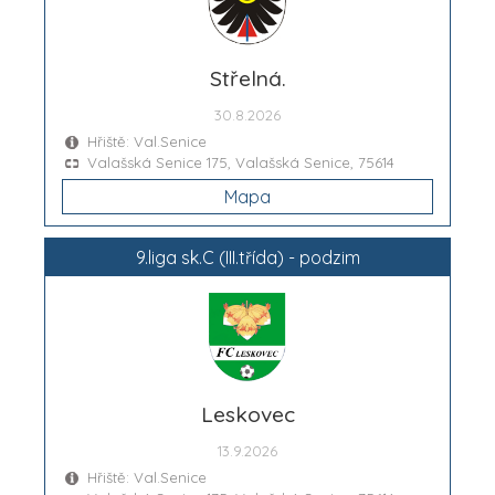
Střelná.
30.8.2026
Hřiště: Val.Senice
Valašská Senice 175, Valašská Senice, 75614
Mapa
9.liga sk.C (III.třída) - podzim
Leskovec
13.9.2026
Hřiště: Val.Senice