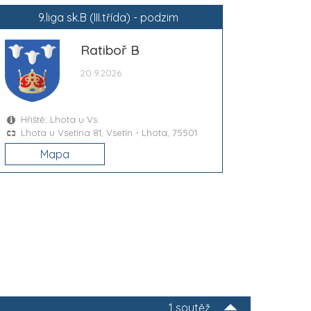
9.liga sk.B (III.třída) - podzim
Ratiboř B
20.9.2026
Hřiště: Lhota u Vs.
Lhota u Vsetína 81, Vsetín - Lhota, 75501
Mapa
1 soutěž