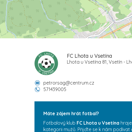
FC Lhota u Vsetína
Lhota u Vsetína 81, Vsetín - L
petrorsag@centrum.cz
571439005
Máte zájem hrát fotbal?
Fotbalový klub
FC Lhota u Vsetína
hraje
kategorii mužů. Přijďte se k nám podívat 