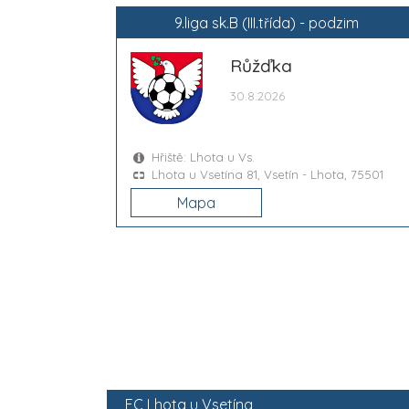
9.liga sk.B (III.třída) - podzim
Růžďka
30.8.2026
Hřiště: Lhota u Vs.
Lhota u Vsetína 81, Vsetín - Lhota, 75501
Mapa
FC Lhota u Vsetína