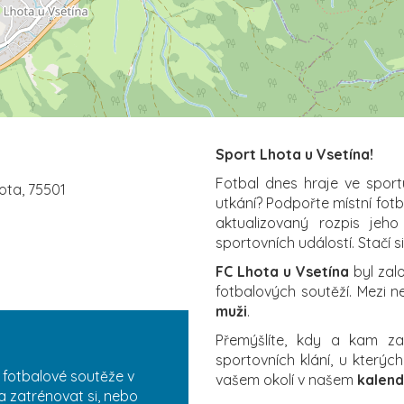
Sport Lhota u Vsetína!
Fotbal dnes hraje ve sport
hota, 75501
utkání? Podpořte místní fot
aktualizovaný rozpis jeho
sportovních událostí. Stačí s
FC Lhota u Vsetína
byl zal
fotbalových soutěží. Mezi n
muži
.
Přemýšlíte, kdy a kam 
sportovních klání, u který
 fotbalové soutěže v
vašem okolí v našem
kalend
a zatrénovat si, nebo