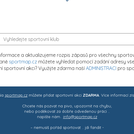
formace a aktualizujeme rozpis zápasů pro všechny sportovn
traně
sportmap.cz
můžete vyhledat pomocí zadání adresy všech
tní sportovní akci? Využijte zdarma naší
ADMINISTRACI
pro spo
 Na
sportmap.cz
můžete přidat sportovní akci
ZDARMA
. Více informací zí
Chcete nás pozvat na pivo, upozornit na chybu,
nebo poděkovat za dobře odvedenou práci ..
napište nám..
info@sportmap.cz
– nemusíš pořád sportovat .. jdi fandit -