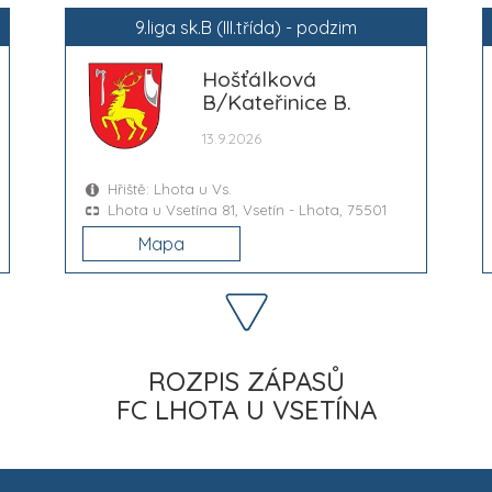
9.liga sk.B (III.třída) - podzim
Hošťálková
B/Kateřinice B.
13.9.2026
Hřiště: Lhota u Vs.
Lhota u Vsetína 81, Vsetín - Lhota, 75501
Mapa
ROZPIS ZÁPASŮ
FC LHOTA U VSETÍNA