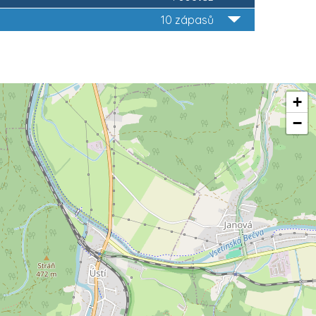
10 zápasů
+
−