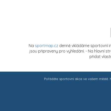
Na
sportmap.cz
denně vkládáme sportovní in
jsou připraveny pro vyhledání. - Na hlavní s
přidat vlas
Pořádáte sportovní akce ve vašem městě.