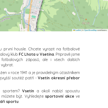
Leaflet
|
©
OpenStreetMap
contributors
u první housle. Chcete vyrazit na fotbalové
balový klub
FC Lhota u Vsetína
. Připravili jsme
 fotbalových zápasů, ale i všech dalších
i vybrat.
ožen v roce 1941 a je pravidelným účastníkem
ejvyšší soutěž patří -
Vsetín okresní přebor
za sportem?
Vsetín
a okolí nabízí spoustu
ch můžete být. Vyhledejte
sportovní akce
ve
áři sportu
.