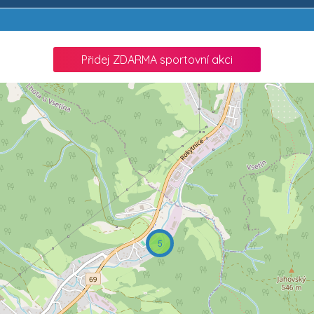
Přidej ZDARMA sportovní akci
5