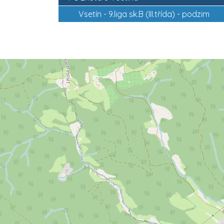
Vsetín -
9.liga sk.B (III.třída) - podzim