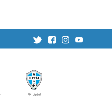
v
FK Liptál