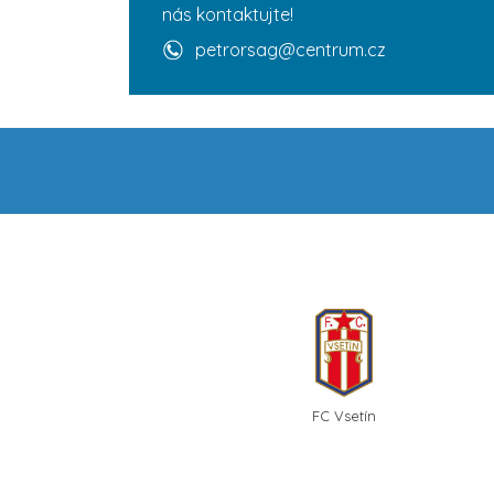
nás kontaktujte!
petrorsag@centrum.cz
FC Vsetín