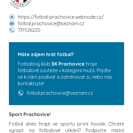
https://fotbal-prachovice.webnode.cz/
fotbal.prachovice@seznam.cz
731526220
Máte zájem hrát fotbal?
Fotbalový klub
SK Prachovice
hraje
fotbalové soutěže v kategorii mužů. Přijďte
se k nám podívat a zatrénovat si, nebo nás
kontaktujte!
fotbal.prachovice@seznam.cz
Sport Prachovice!
Fotbal dnes hraje ve sportu první housle. Chcete
vyrazit na fotbalové utkání? Podpořte místní