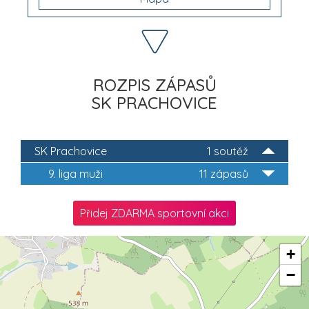
ROZPIS ZÁPASŮ
SK PRACHOVICE
SK Prachovice
1 soutěž
9. liga muži
11 zápasů
Přidej ZDARMA sportovní akci
+
−