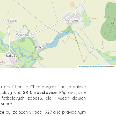
Leaflet
|
©
OpenStreetMap
contributors
u první housle. Chcete vyrazit na fotbalové
tbalový klub
SK Chroustovice
. Připravili jsme
 fotbalových zápasů, ale i všech dalších
i vybrat.
ce
byl založen v roce 1929 a je pravidelným