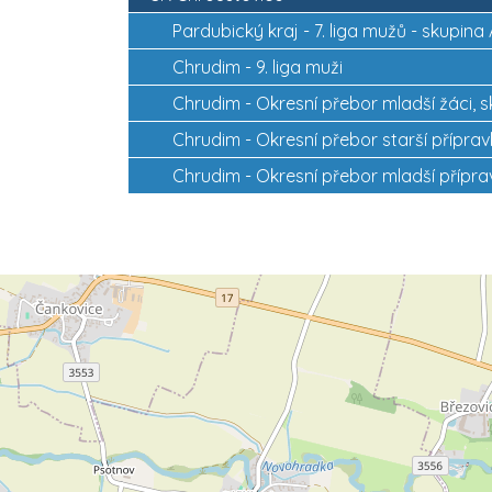
Pardubický kraj -
7. liga mužů - skupina 
Chrudim -
9. liga muži
Chrudim -
Okresní přebor mladší žáci, 
Chrudim -
Okresní přebor starší přípra
Chrudim -
Okresní přebor mladší přípra