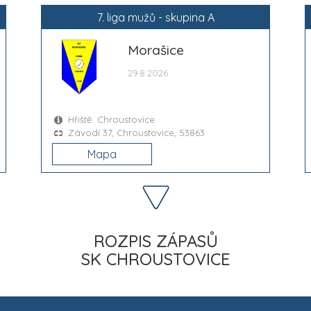
7. liga mužů - skupina A
Morašice
29.8.2026
Hřiště: Chroustovice
Závodí 37, Chroustovice, 53863
Mapa
ROZPIS ZÁPASŮ
SK CHROUSTOVICE