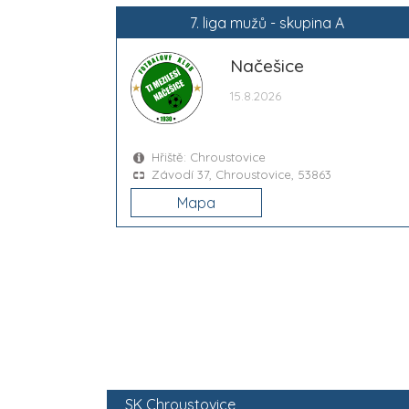
7. liga mužů - skupina A
Načešice
15.8.2026
Hřiště: Chroustovice
Závodí 37, Chroustovice, 53863
Mapa
SK Chroustovice