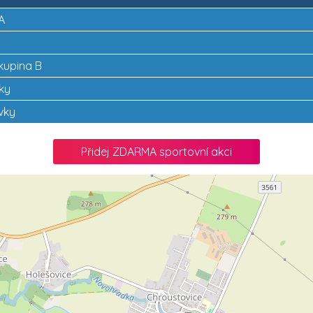
A
skupina B
vky
vky
Přidej ZDARMA sportovní akci