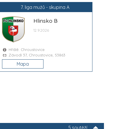
7. liga mužů - skupina A
Hlinsko B
12.9.2026
Hřiště: Chroustovice
Závodí 37, Chroustovice, 53863
Mapa
5 soutěží