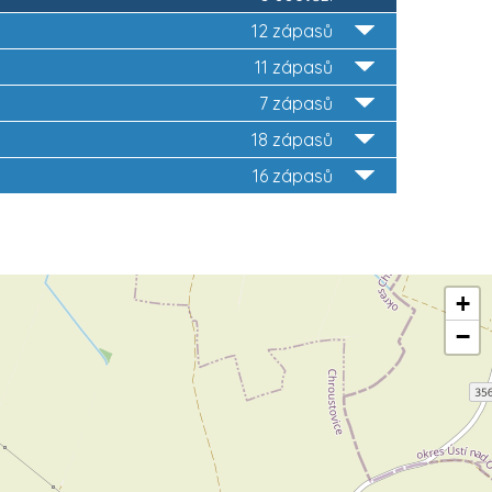
12 zápasů
11 zápasů
7 zápasů
18 zápasů
16 zápasů
+
−