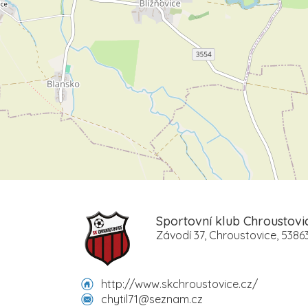
Sportovní klub Chroustovi
Závodí 37, Chroustovice, 5386
http://www.skchroustovice.cz/
chytil71@seznam.cz