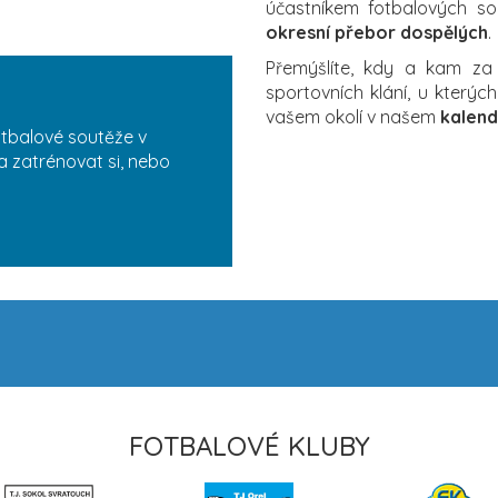
účastníkem fotbalových sou
okresní přebor dospělých
.
Přemýšlíte, kdy a kam z
sportovních klání, u který
vašem okolí v našem
kalend
otbalové soutěže v
a zatrénovat si, nebo
FOTBALOVÉ KLUBY