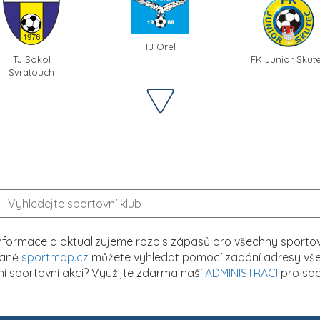
TJ Orel
TJ Sokol
FK Junior Skut
Svratouch
formace a aktualizujeme rozpis zápasů pro všechny sportovn
traně
sportmap.cz
můžete vyhledat pomocí zadání adresy všech
tní sportovní akci? Využijte zdarma naší
ADMINISTRACI
pro spo