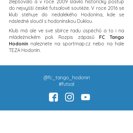
zlepšovalo a v roce 2009 slavilo historický postup
do nejvyšší české futsalové soutěže. V roce 2016 se
klub stěhuje do nedalekého Hodonína, kde se
následně sloučil s hodonínskou Duklou.
Klub má ale ve své sbírce řadu úspěchů a to i na
mládežnickém poli. Rozpis zápasů
FC Tango
Hodonín
naleznete na sportmap.cz nebo na hale
TEZA Hodonín.
@fc_tango_hodonin
#futsal