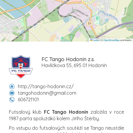
Leaflet
|
©
OpenStreetMap
contributors
FC Tango Hodonín z.s.
Havlíčkova 55, 695 01 Hodonín
http://tango-hodonin.cz/
tangohodonin@gmail.com
606721101
Futsalový klub
FC Tango Hodonín
založila v roce
1987 parta spolužáků kolem Jiřího Štěrby.
Po vstupu do futsalových soutěží se Tango neustále