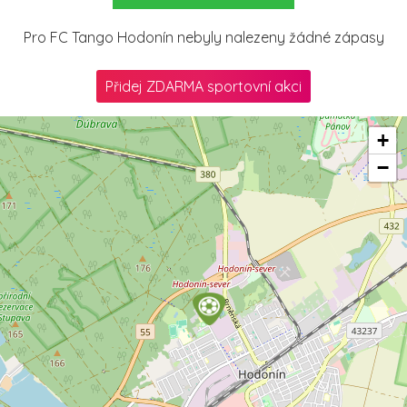
Pro FC Tango Hodonín nebyly nalezeny žádné zápasy
Přidej ZDARMA sportovní akci
+
−