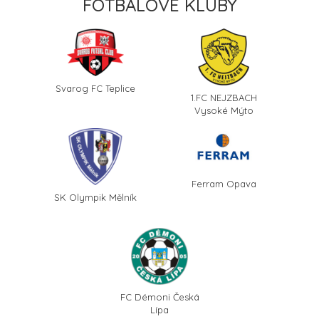
FOTBALOVÉ KLUBY
Svarog FC Teplice
1.FC NEJZBACH
Vysoké Mýto
Ferram Opava
SK Olympik Mělník
FC Démoni Česká
Lípa