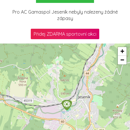
Pro AC Gamaspol Jeseník nebyly nalezeny žádné
zápasy
Přidej ZDARMA sportovní akci
+
−