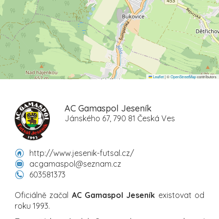
Leaflet
|
©
OpenStreetMap
contributors
AC Gamaspol Jeseník
Jánského 67, 790 81 Česká Ves
http://www.jesenik-futsal.cz/
acgamaspol@seznam.cz
603581373
Oficiálně začal
AC Gamaspol Jeseník
existovat od
roku 1993.