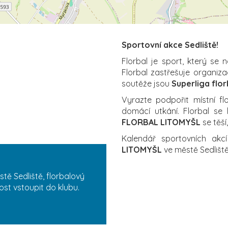
Sportovní akce Sedliště!
Florbal je sport, který se 
Florbal zastřešuje organiz
soutěže jsou
Superliga flor
Vyrazte podpořit místní fl
domácí utkání. Florbal se 
FLORBAL LITOMYŠL
se těší
Kalendář sportovních akc
LITOMYŠL
ve městě Sedlišt
tě Sedliště, florbalový
st vstoupit do klubu.