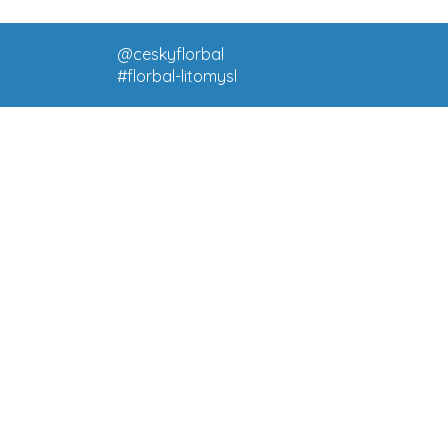
@ceskyflorbal
#florbal-litomysl