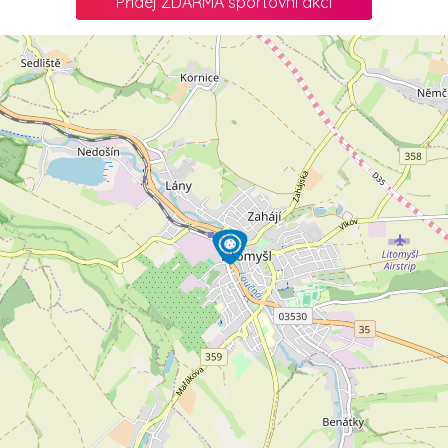
Přidej ZDARMA sportovní akci