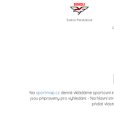
Sokol Pardubice
O
Na
sportmap.cz
denně vkládáme sportovní in
jsou připraveny pro vyhledání. - Na hlavní s
přidat vlas