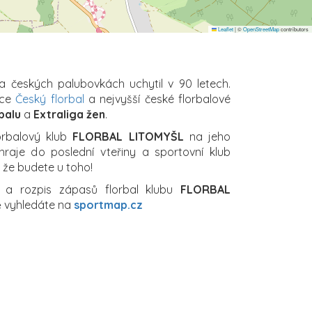
Leaflet
|
©
OpenStreetMap
contributors
na českých palubovkách uchytil v 90 letech.
ace
Český florbal
a nejvyšší české florbalové
balu
a
Extraliga žen
.
orbalový klub
FLORBAL LITOMYŠL
na jeho
hraje do poslední vteřiny a sportovní klub
, že budete u toho!
í a rozpis zápasů florbal klubu
FLORBAL
ě vyhledáte na
sportmap.cz