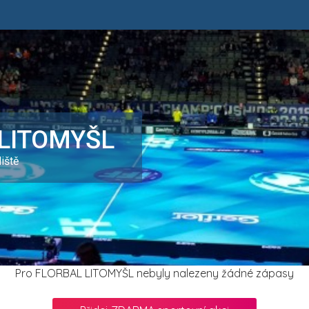
LITOMYŠL
iště
Pro FLORBAL LITOMYŠL nebyly nalezeny žádné zápasy