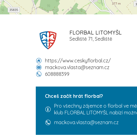
FLORBAL LITOMYŠL
Sedliště 71, Sedliště
https://www.ceskyflorbal.cz/
mackova.vlasta@seznam.cz
608888399
Chceš začít hrát florbal?
Pro všechny zájemce o florbal ve měs
klub FLORBAL LITOMYŠL nabízí možno
mackova.vlasta@seznam.cz