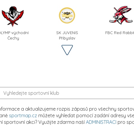
LYMP východní
SK JUVENIS
FBC Red Rabbi
Čechy
Přibyslav
formace a aktualizujeme rozpis zápasů pro všechny sportovn
traně
sportmap.cz
můžete vyhledat pomocí zadání adresy všech
tní sportovní akci? Využijte zdarma naší
ADMINISTRACI
pro spo